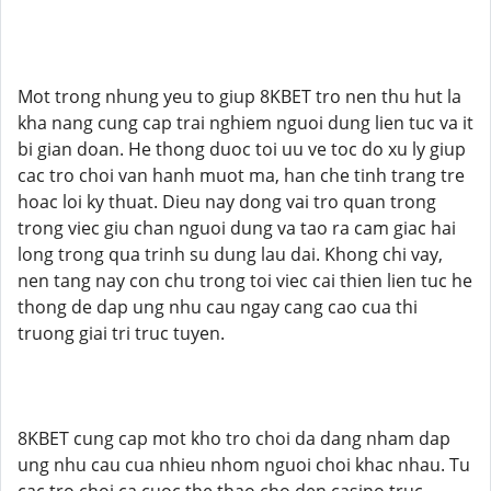
Mot trong nhung yeu to giup 8KBET tro nen thu hut la
kha nang cung cap trai nghiem nguoi dung lien tuc va it
bi gian doan. He thong duoc toi uu ve toc do xu ly giup
cac tro choi van hanh muot ma, han che tinh trang tre
hoac loi ky thuat. Dieu nay dong vai tro quan trong
trong viec giu chan nguoi dung va tao ra cam giac hai
long trong qua trinh su dung lau dai. Khong chi vay,
nen tang nay con chu trong toi viec cai thien lien tuc he
thong de dap ung nhu cau ngay cang cao cua thi
truong giai tri truc tuyen.
8KBET cung cap mot kho tro choi da dang nham dap
ung nhu cau cua nhieu nhom nguoi choi khac nhau. Tu