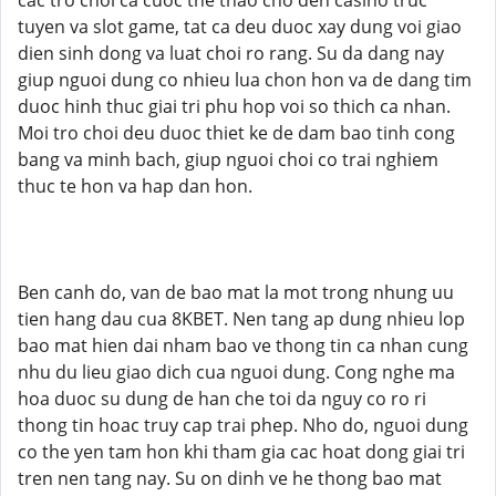
cac tro choi ca cuoc the thao cho den casino truc
tuyen va slot game, tat ca deu duoc xay dung voi giao
dien sinh dong va luat choi ro rang. Su da dang nay
giup nguoi dung co nhieu lua chon hon va de dang tim
duoc hinh thuc giai tri phu hop voi so thich ca nhan.
Moi tro choi deu duoc thiet ke de dam bao tinh cong
bang va minh bach, giup nguoi choi co trai nghiem
thuc te hon va hap dan hon.
Ben canh do, van de bao mat la mot trong nhung uu
tien hang dau cua 8KBET. Nen tang ap dung nhieu lop
bao mat hien dai nham bao ve thong tin ca nhan cung
nhu du lieu giao dich cua nguoi dung. Cong nghe ma
hoa duoc su dung de han che toi da nguy co ro ri
thong tin hoac truy cap trai phep. Nho do, nguoi dung
co the yen tam hon khi tham gia cac hoat dong giai tri
tren nen tang nay. Su on dinh ve he thong bao mat