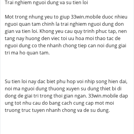
Trai nghiem nguoi dung va su tien loi
Mot trong nhung yeu to giup 33win.mobile duoc nhieu
nguoi quan tam chinh la trai nghiem nguoi dung don
gian va tien loi. Khong yeu cau quy trinh phuc tap, nen
tang nay huong den viec toi uu hoa moi thao tac de
nguoi dung co the nhanh chong tiep can noi dung giai
tri ma ho quan tam.
Su tien loi nay dac biet phu hop voi nhip song hien dai,
noi ma nguoi dung thuong xuyen su dung thiet bi di
dong de giai tri trong thoi gian ngan. 33win.mobile dap
ung tot nhu cau do bang cach cung cap mot moi
truong truc tuyen nhanh chong va de su dung.