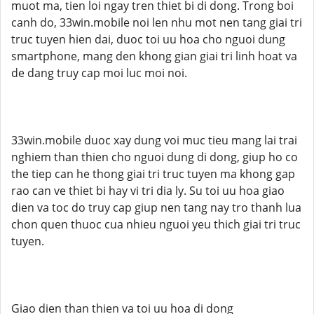
muot ma, tien loi ngay tren thiet bi di dong. Trong boi
canh do, 33win.mobile noi len nhu mot nen tang giai tri
truc tuyen hien dai, duoc toi uu hoa cho nguoi dung
smartphone, mang den khong gian giai tri linh hoat va
de dang truy cap moi luc moi noi.
33win.mobile duoc xay dung voi muc tieu mang lai trai
nghiem than thien cho nguoi dung di dong, giup ho co
the tiep can he thong giai tri truc tuyen ma khong gap
rao can ve thiet bi hay vi tri dia ly. Su toi uu hoa giao
dien va toc do truy cap giup nen tang nay tro thanh lua
chon quen thuoc cua nhieu nguoi yeu thich giai tri truc
tuyen.
Giao dien than thien va toi uu hoa di dong