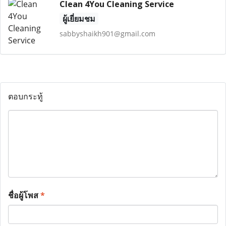
Clean 4You Cleaning Service
ผู้เยี่ยมชม
sabbyshaikh901@gmail.com
ตอบกระทู้
ชื่อผู้โพส
*