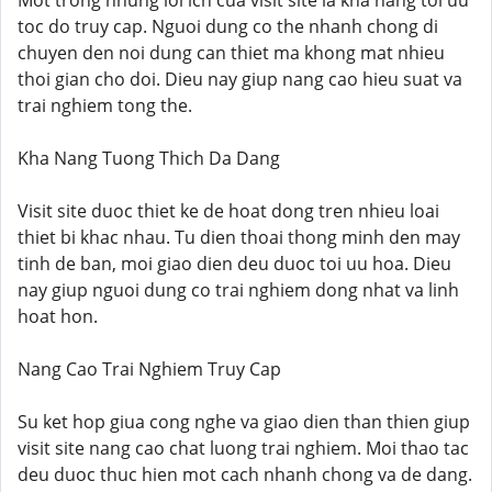
Mot trong nhung loi ich cua visit site la kha nang toi uu
toc do truy cap. Nguoi dung co the nhanh chong di
chuyen den noi dung can thiet ma khong mat nhieu
thoi gian cho doi. Dieu nay giup nang cao hieu suat va
trai nghiem tong the.
Kha Nang Tuong Thich Da Dang
Visit site duoc thiet ke de hoat dong tren nhieu loai
thiet bi khac nhau. Tu dien thoai thong minh den may
tinh de ban, moi giao dien deu duoc toi uu hoa. Dieu
nay giup nguoi dung co trai nghiem dong nhat va linh
hoat hon.
Nang Cao Trai Nghiem Truy Cap
Su ket hop giua cong nghe va giao dien than thien giup
visit site nang cao chat luong trai nghiem. Moi thao tac
deu duoc thuc hien mot cach nhanh chong va de dang.