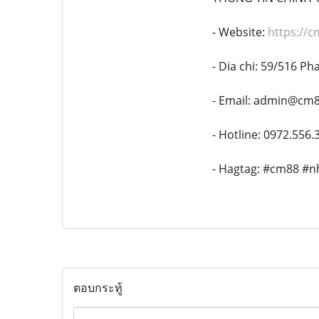
- Website:
https://
- Dia chi: 59/516 P
- Email: admin@cm
- Hotline: 0972.556.
- Hagtag: #cm88 #
ตอบกระทู้