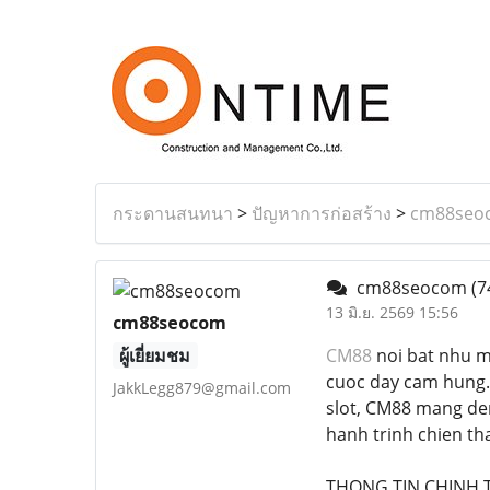
กระดานสนทนา
>
ปัญหาการก่อสร้าง
>
cm88seo
cm88seocom
(7
13 มิ.ย. 2569 15:56
cm88seocom
ผู้เยี่ยมชม
CM88
noi bat nhu mo
cuoc day cam hung. 
JakkLegg879@gmail.com
slot, CM88 mang den
hanh trinh chien th
THONG TIN CHINH 