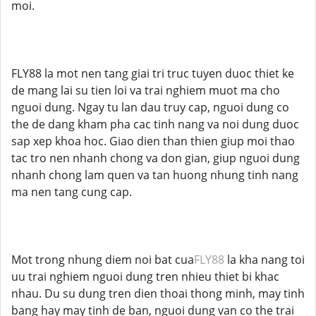
moi.
FLY88 la mot nen tang giai tri truc tuyen duoc thiet ke
de mang lai su tien loi va trai nghiem muot ma cho
nguoi dung. Ngay tu lan dau truy cap, nguoi dung co
the de dang kham pha cac tinh nang va noi dung duoc
sap xep khoa hoc. Giao dien than thien giup moi thao
tac tro nen nhanh chong va don gian, giup nguoi dung
nhanh chong lam quen va tan huong nhung tinh nang
ma nen tang cung cap.
Mot trong nhung diem noi bat cua
FLY88
la kha nang toi
uu trai nghiem nguoi dung tren nhieu thiet bi khac
nhau. Du su dung tren dien thoai thong minh, may tinh
bang hay may tinh de ban, nguoi dung van co the trai