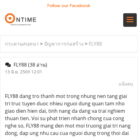
Follow our Facebook
กระดานสนทนา
>
ปัญหาการก่อสร้าง
>
FLY88
FLY88
(38 อ่าน)
13 มิ.ย. 2569 12:01
แจ้งลบ
FLY88 dang tro thanh mot trong nhung nen tang giai
tri truc tuyen duoc nhieu nguoi dung quan tam nho
giao dien hien dai, tinh nang da dang va trai nghiem
thuan tien. Voi su phat trien nhanh chong cua cong
nghe so, FLY88 mang den mot moi truong giai tri nang
dong, dap ung nhu cau cua nguoi dung trong thoi dai