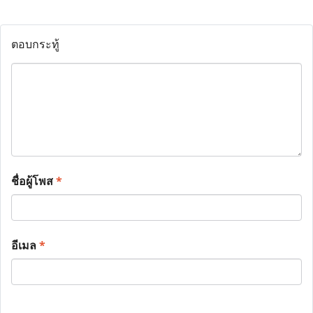
ตอบกระทู้
ชื่อผู้โพส
*
อีเมล
*