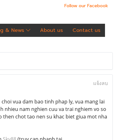
Follow our Facebook
og & News
About us
Contact us
แจ้งลบ
n choi vua dam bao tinh phap ly, vua mang lai
nh nhieu nam nghien cuu va trai nghiem vo so
to then chot tao nen su khac biet giua mot nha
en
Sky88
(truy cap nhanh tai