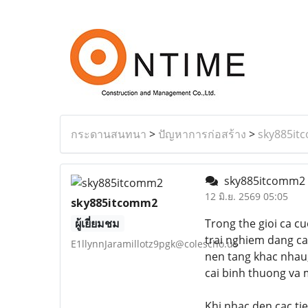
กระดานสนทนา
>
ปัญหาการก่อสร้าง
>
sky885it
sky885itcomm2
12 มิ.ย. 2569 05:05
sky885itcomm2
ผู้เยี่ยมชม
Trong the gioi ca c
trai nghiem dang ca
E1llynnJaramillotz9pgk@colescho.us
nen tang khac nhau,
cai binh thuong va 
Khi nhac den cac ti