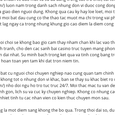
om/) luon nam trong danh sach nhung don vi duoc cong dong 
la giao dien nguoi dung. Khong qua cau ky hay loe loet, moi
 moi bat dau cung co the thao tac muot ma chi trong vai p
iat lag ngay ca trong nhung khung gio cao diem la diem cong 
oi choi se khong bao gio cam thay nham chan khi lac vao the 
anh tranh, cho den cac sanh bai casino truc tuyen mang pho
 dai nhat. Su minh bach trong ket qua va tinh cong bang tr
 hoan toan yen tam khi dat tron niem tin.
 bat cu nguoi choi chuyen nghiep nao cung quan tam chinh 
khong tot o nhung don vi khac, ban se thay su khac biet ro re
om/) nho doi ngu ho tro tuc truc 24/7. Moi thac mac tu van 
nh gon, lich su va cuc ky chuyen nghiep. Khong co nhung cau 
 nhiet tinh tu cac nhan vien co kien thuc chuyen mon sau.
 la mot diem sang khong the bo qua. Trong thoi dai so, du l