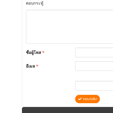
ตอบกระทู้
ชื่อผู้โพส
*
อีเมล
*
ตอบกลับ