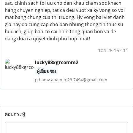
sac, chinh sach toi uu cho den khau cham soc khach
hang chuyen nghiep, tat ca deu vuot xa ky vong so voi
mat bang chung cua thi truong. Hy vong bai viet danh
gia nay da cung cap cho ban nhung thong tin thuc su
huu ich, giup ban co cai nhin tong quan hon va de
dang dua ra quyet dinh phu hop nhat!
104.28.162.11
lucky88xgrcomm2
ผู้เยี่ยมชม
p.hamv.ana.n.h.23.7494@gmail.com
ตอบกระทู้