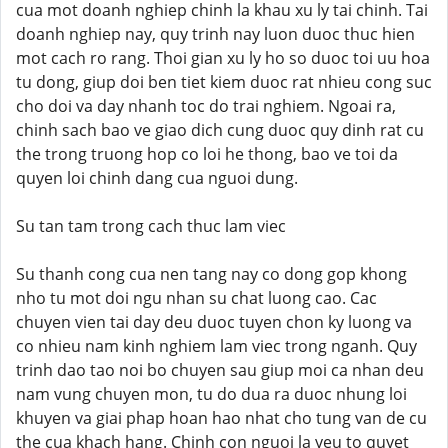
cua mot doanh nghiep chinh la khau xu ly tai chinh. Tai
doanh nghiep nay, quy trinh nay luon duoc thuc hien
mot cach ro rang. Thoi gian xu ly ho so duoc toi uu hoa
tu dong, giup doi ben tiet kiem duoc rat nhieu cong suc
cho doi va day nhanh toc do trai nghiem. Ngoai ra,
chinh sach bao ve giao dich cung duoc quy dinh rat cu
the trong truong hop co loi he thong, bao ve toi da
quyen loi chinh dang cua nguoi dung.
Su tan tam trong cach thuc lam viec
Su thanh cong cua nen tang nay co dong gop khong
nho tu mot doi ngu nhan su chat luong cao. Cac
chuyen vien tai day deu duoc tuyen chon ky luong va
co nhieu nam kinh nghiem lam viec trong nganh. Quy
trinh dao tao noi bo chuyen sau giup moi ca nhan deu
nam vung chuyen mon, tu do dua ra duoc nhung loi
khuyen va giai phap hoan hao nhat cho tung van de cu
the cua khach hang. Chinh con nguoi la yeu to quyet