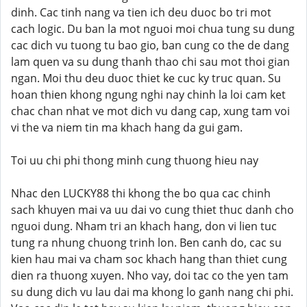
dinh. Cac tinh nang va tien ich deu duoc bo tri mot
cach logic. Du ban la mot nguoi moi chua tung su dung
cac dich vu tuong tu bao gio, ban cung co the de dang
lam quen va su dung thanh thao chi sau mot thoi gian
ngan. Moi thu deu duoc thiet ke cuc ky truc quan. Su
hoan thien khong ngung nghi nay chinh la loi cam ket
chac chan nhat ve mot dich vu dang cap, xung tam voi
vi the va niem tin ma khach hang da gui gam.
Toi uu chi phi thong minh cung thuong hieu nay
Nhac den LUCKY88 thi khong the bo qua cac chinh
sach khuyen mai va uu dai vo cung thiet thuc danh cho
nguoi dung. Nham tri an khach hang, don vi lien tuc
tung ra nhung chuong trinh lon. Ben canh do, cac su
kien hau mai va cham soc khach hang than thiet cung
dien ra thuong xuyen. Nho vay, doi tac co the yen tam
su dung dich vu lau dai ma khong lo ganh nang chi phi.