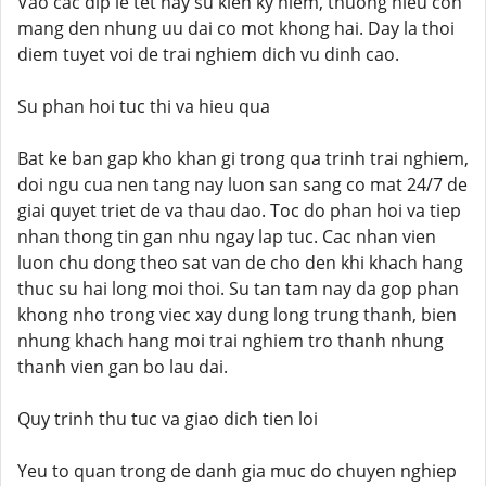
Vao cac dip le tet hay su kien ky niem, thuong hieu con
mang den nhung uu dai co mot khong hai. Day la thoi
diem tuyet voi de trai nghiem dich vu dinh cao.
Su phan hoi tuc thi va hieu qua
Bat ke ban gap kho khan gi trong qua trinh trai nghiem,
doi ngu cua nen tang nay luon san sang co mat 24/7 de
giai quyet triet de va thau dao. Toc do phan hoi va tiep
nhan thong tin gan nhu ngay lap tuc. Cac nhan vien
luon chu dong theo sat van de cho den khi khach hang
thuc su hai long moi thoi. Su tan tam nay da gop phan
khong nho trong viec xay dung long trung thanh, bien
nhung khach hang moi trai nghiem tro thanh nhung
thanh vien gan bo lau dai.
Quy trinh thu tuc va giao dich tien loi
Yeu to quan trong de danh gia muc do chuyen nghiep