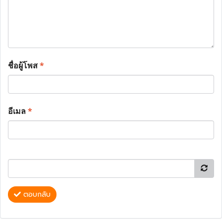
ชื่อผู้โพส
*
อีเมล
*
ตอบกลับ