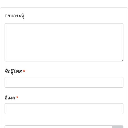
ตอบกระทู้
ชื่อผู้โพส
*
อีเมล
*