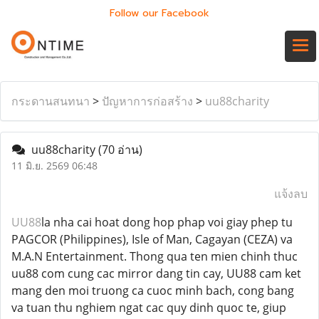
Follow our Facebook
กระดานสนทนา
>
ปัญหาการก่อสร้าง
>
uu88charity
uu88charity
(70 อ่าน)
11 มิ.ย. 2569 06:48
แจ้งลบ
UU88
la nha cai hoat dong hop phap voi giay phep tu
PAGCOR (Philippines), Isle of Man, Cagayan (CEZA) va
M.A.N Entertainment. Thong qua ten mien chinh thuc
uu88 com cung cac mirror dang tin cay, UU88 cam ket
mang den moi truong ca cuoc minh bach, cong bang
va tuan thu nghiem ngat cac quy dinh quoc te, giup