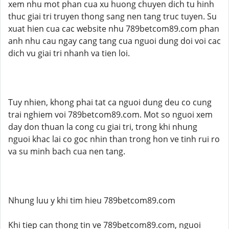
xem nhu mot phan cua xu huong chuyen dich tu hinh
thuc giai tri truyen thong sang nen tang truc tuyen. Su
xuat hien cua cac website nhu 789betcom89.com phan
anh nhu cau ngay cang tang cua nguoi dung doi voi cac
dich vu giai tri nhanh va tien loi.
Tuy nhien, khong phai tat ca nguoi dung deu co cung
trai nghiem voi 789betcom89.com. Mot so nguoi xem
day don thuan la cong cu giai tri, trong khi nhung
nguoi khac lai co goc nhin than trong hon ve tinh rui ro
va su minh bach cua nen tang.
Nhung luu y khi tim hieu 789betcom89.com
Khi tiep can thong tin ve 789betcom89.com, nguoi