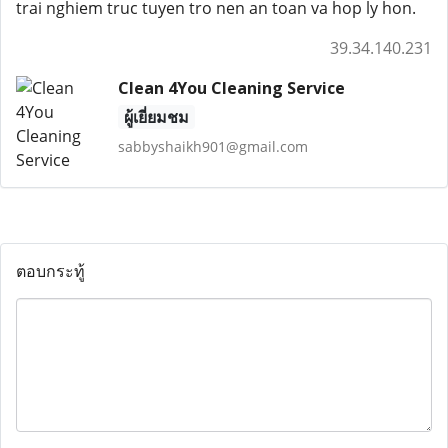
trai nghiem truc tuyen tro nen an toan va hop ly hon.
39.34.140.231
Clean 4You Cleaning Service
ผู้เยี่ยมชม
sabbyshaikh901@gmail.com
ตอบกระทู้