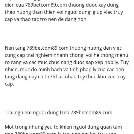
dien cua 789betcom89.com thuong duoc xay dung
theo huong than thien voi nguoi dung, giup viec truy
cap va thao tac tro nen de dang hon.
Nen tang 789betcom89.com thuong huong den viec
cung cap trai nghiem nhanh chong, voi he thong menu
ro rang va cac muc chuc nang duoc sap xep hop ly. Tuy
nhien, muc do minh bach va tinh phap ly cua cac nen
tang dang nay co the khac nhau tuy theo khu vuc truy
cap.
Trai nghiem nguoi dung tren 789betcom89.com
Mot trong nhung yeu to khien nguoi dung quan tam