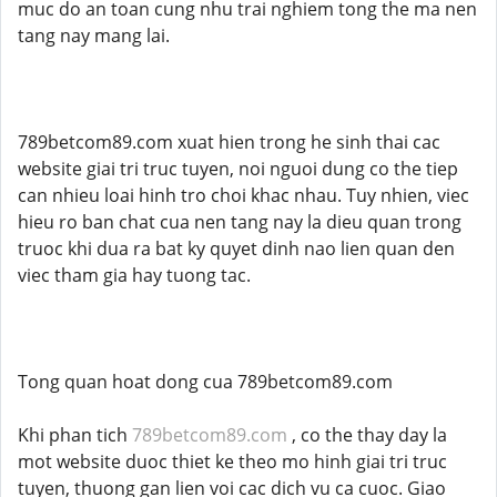
muc do an toan cung nhu trai nghiem tong the ma nen
tang nay mang lai.
789betcom89.com xuat hien trong he sinh thai cac
website giai tri truc tuyen, noi nguoi dung co the tiep
can nhieu loai hinh tro choi khac nhau. Tuy nhien, viec
hieu ro ban chat cua nen tang nay la dieu quan trong
truoc khi dua ra bat ky quyet dinh nao lien quan den
viec tham gia hay tuong tac.
Tong quan hoat dong cua 789betcom89.com
Khi phan tich
789betcom89.com
, co the thay day la
mot website duoc thiet ke theo mo hinh giai tri truc
tuyen, thuong gan lien voi cac dich vu ca cuoc. Giao