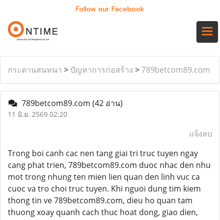
Follow our Facebook
กระดานสนทนา
>
ปัญหาการก่อสร้าง
>
789betcom89.com
789betcom89.com
(42 อ่าน)
11 มิ.ย. 2569 02:20
แจ้งลบ
Trong boi canh cac nen tang giai tri truc tuyen ngay
cang phat trien, 789betcom89.com duoc nhac den nhu
mot trong nhung ten mien lien quan den linh vuc ca
cuoc va tro choi truc tuyen. Khi nguoi dung tim kiem
thong tin ve 789betcom89.com, dieu ho quan tam
thuong xoay quanh cach thuc hoat dong, giao dien,