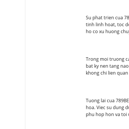
Su phat trien cua 7
tinh linh hoat, toc 
ho co xu huong chuy
Trong moi truong can
bat ky nen tang nao
khong chi lien quan
Tuong lai cua 789BE
hoa. Viec su dung du
phu hop hon va toi 