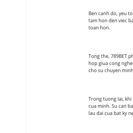
Ben canh do, yeu to
tam hon den viec b
toan hon.
Tong the, 789BET ph
hop giua cong nghe 
cho su chuyen minh 
Trong tuong lai, kh
cua minh. Su can ba
lau dai cua bat ky ne