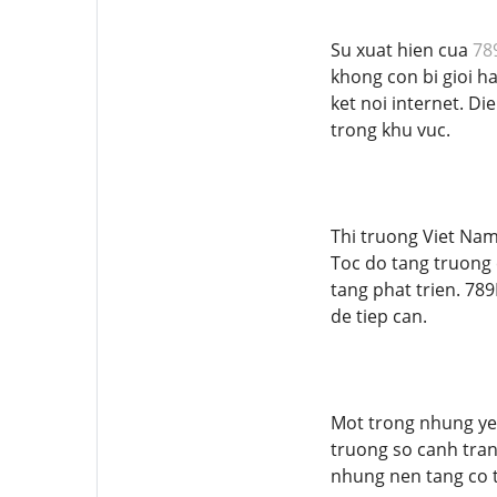
Su xuat hien cua
78
khong con bi gioi ha
ket noi internet. D
trong khu vuc.
Thi truong Viet Nam
Toc do tang truong 
tang phat trien. 78
de tiep can.
Mot trong nhung yeu
truong so canh tran
nhung nen tang co t