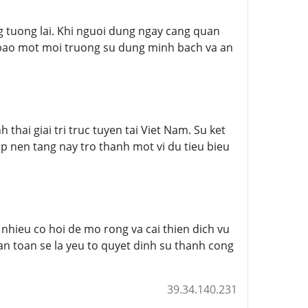
ng tuong lai. Khi nguoi dung ngay cang quan
 bao mot moi truong su dung minh bach va an
hai giai tri truc tuyen tai Viet Nam. Su ket
p nen tang nay tro thanh mot vi du tieu bieu
nhieu co hoi de mo rong va cai thien dich vu
an toan se la yeu to quyet dinh su thanh cong
39.34.140.231