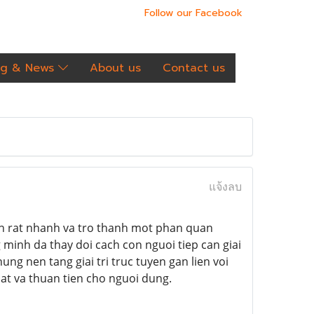
Follow our Facebook
og & News
About us
Contact us
แจ้งลบ
ien rat nhanh va tro thanh mot phan quan
 minh da thay doi cach con nguoi tiep can giai
g nen tang giai tri truc tuyen gan lien voi
oat va thuan tien cho nguoi dung.