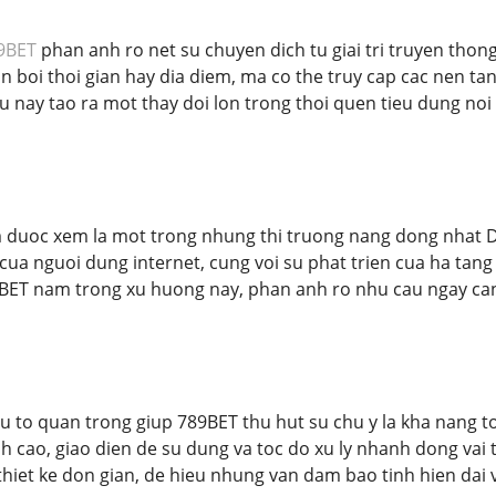
9BET
phan anh ro net su chuyen dich tu giai tri truyen thong
n boi thoi gian hay dia diem, ma co the truy cap cac nen tang 
ieu nay tao ra mot thay doi lon trong thoi quen tieu dung no
 duoc xem la mot trong nhung thi truong nang dong nhat Don
cua nguoi dung internet, cung voi su phat trien cua ha tang 
9BET nam trong xu huong nay, phan anh ro nhu cau ngay cang t
 to quan trong giup 789BET thu hut su chu y la kha nang t
h cao, giao dien de su dung va toc do xu ly nhanh dong vai 
hiet ke don gian, de hieu nhung van dam bao tinh hien dai 