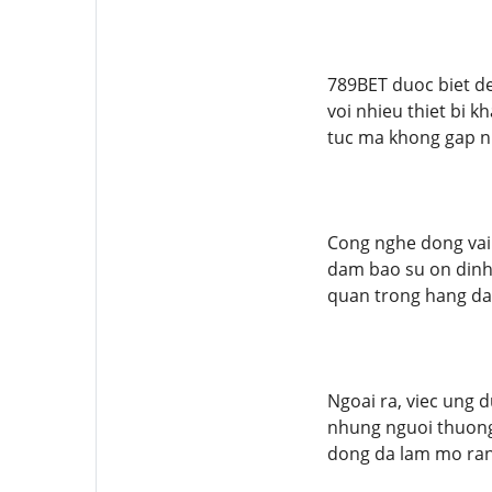
789BET duoc biet de
voi nhieu thiet bi 
tuc ma khong gap nh
Cong nghe dong vai 
dam bao su on dinh,
quan trong hang dau,
Ngoai ra, viec ung 
nhung nguoi thuong 
dong da lam mo rang