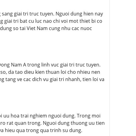
 sang giai tri truc tuyen. Nguoi dung hien nay
giai tri bat cu luc nao chi voi mot thiet bi co
i dung so tai Viet Nam cung nhu cac nuoc
g Nam A trong linh vuc giai tri truc tuyen.
so, da tao dieu kien thuan loi cho nhieu nen
ang ve cac dich vu giai tri nhanh, tien loi va
oi uu hoa trai nghiem nguoi dung. Trong moi
tro rat quan trong. Nguoi dung thuong uu tien
va hieu qua trong qua trinh su dung.