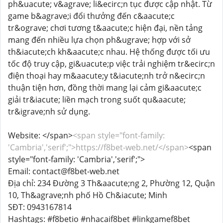
ph&uacute; v&agrave; li&ecirc;n tục được cập nhật. Từ
game b&agrave;i đổi thưởng đến c&aacute;c
tr&ograve; chơi tương t&aacute;c hiện đại, nền tảng
mang đến nhiều lựa chọn ph&ugrave; hợp với sở
th&iacute;ch kh&aacute;c nhau. Hệ thống được tối ưu
tốc độ truy cập, gi&uacute;p việc trải nghiệm tr&ecirc;n
điện thoại hay m&aacute;y t&iacute;nh trở n&ecirc;n
thuận tiện hơn, đồng thời mang lại cảm gi&aacute;c
giải tr&iacute; liền mạch trong suốt qu&aacute;
tr&igrave;nh sử dụng.
Website: </span>
<span style="font-family:
'Cambria','serif';">https://f8bet-web.net/</span>
<span
style="font-family: 'Cambria','serif';">
Email: contact@f8bet-web.net
Địa chỉ: 234 Đường 3 Th&aacute;ng 2, Phường 12, Quận
10, Th&agrave;nh phố Hồ Ch&iacute; Minh
SĐT: 0943167814
Hashtags: #f8betio #nhacaif8bet #linkgamef8bet