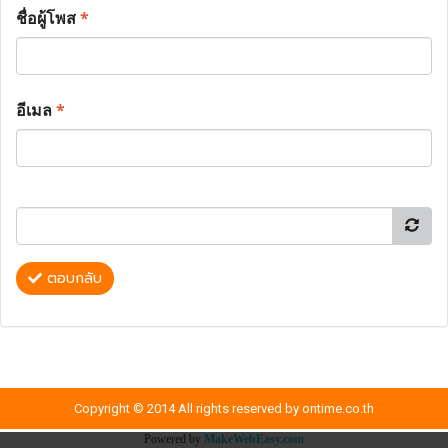
ชื่อผู้โพส
*
อีเมล
*
ตอบกลับ
Copyright © 2014 All rights reserved by ontime.co.th
Powered by
MakeWebEasy.com