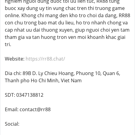
nghiem nguoi dung duoc toi uu lien tuc, RR88 tung
buoc xay dung uy tin vung chac tren thi truong game
online. Khong chi mang den kho tro choi da dang, RR88
con chu trong bao mat du lieu, ho tro nhanh chong va
cap nhat uu dai thuong xuyen, giup nguoi choi yen tam
tham gia va tan huong tron ven moi khoanh khac giai
tri.
Website:
https://rr88.chat/
Dia chi: 89B D. Ly Chieu Hoang, Phuong 10, Quan 6,
Thanh pho Ho Chi Minh, Viet Nam
SDT: 0347138812
Email: contact@rr88
Social: