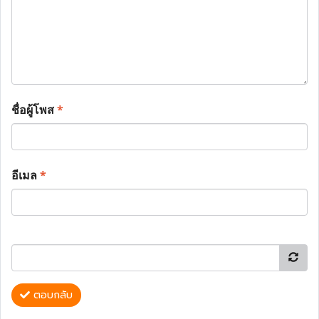
ชื่อผู้โพส
*
อีเมล
*
ตอบกลับ