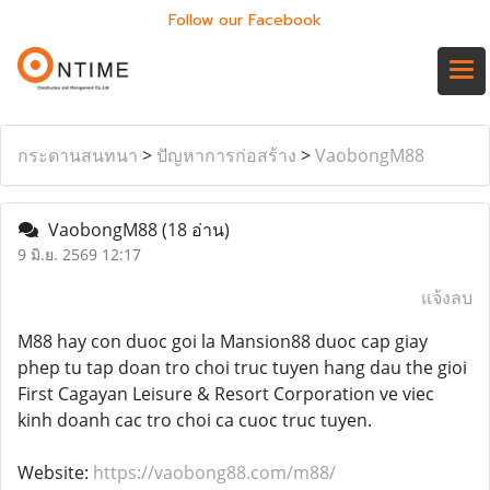
Follow our Facebook
กระดานสนทนา
>
ปัญหาการก่อสร้าง
>
VaobongM88
VaobongM88
(18 อ่าน)
9 มิ.ย. 2569 12:17
แจ้งลบ
M88 hay con duoc goi la Mansion88 duoc cap giay
phep tu tap doan tro choi truc tuyen hang dau the gioi
First Cagayan Leisure & Resort Corporation ve viec
kinh doanh cac tro choi ca cuoc truc tuyen.
Website:
https://vaobong88.com/m88/