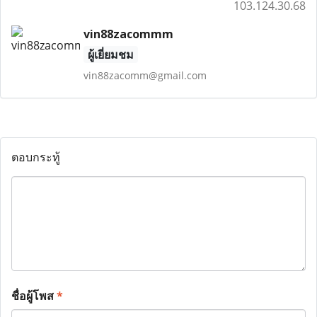
103.124.30.68
vin88zacommm
ผู้เยี่ยมชม
vin88zacomm@gmail.com
ตอบกระทู้
ชื่อผู้โพส
*