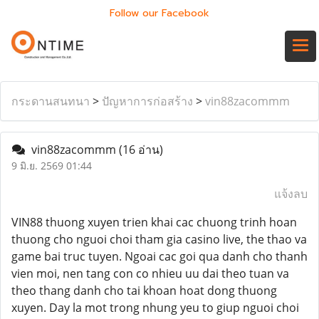
Follow our Facebook
กระดานสนทนา
>
ปัญหาการก่อสร้าง
>
vin88zacommm
vin88zacommm
(16 อ่าน)
9 มิ.ย. 2569 01:44
แจ้งลบ
VIN88 thuong xuyen trien khai cac chuong trinh hoan
thuong cho nguoi choi tham gia casino live, the thao va
game bai truc tuyen. Ngoai cac goi qua danh cho thanh
vien moi, nen tang con co nhieu uu dai theo tuan va
theo thang danh cho tai khoan hoat dong thuong
xuyen. Day la mot trong nhung yeu to giup nguoi choi