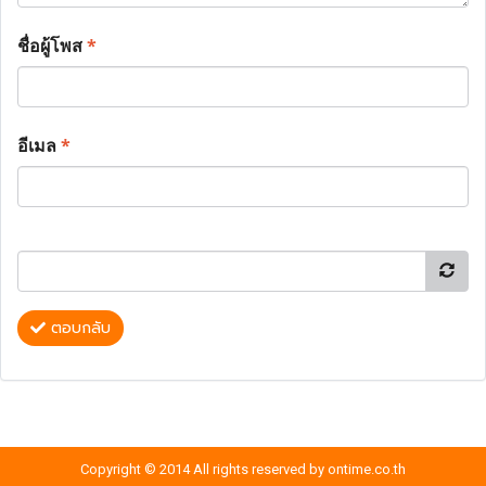
ชื่อผู้โพส
*
อีเมล
*
ตอบกลับ
Copyright © 2014 All rights reserved by ontime.co.th