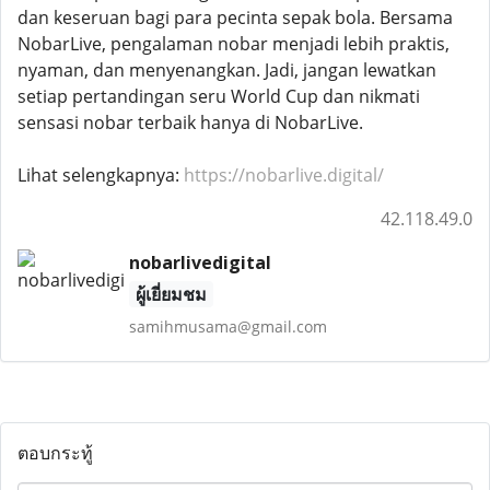
dan keseruan bagi para pecinta sepak bola. Bersama
NobarLive, pengalaman nobar menjadi lebih praktis,
nyaman, dan menyenangkan. Jadi, jangan lewatkan
setiap pertandingan seru World Cup dan nikmati
sensasi nobar terbaik hanya di NobarLive.
Lihat selengkapnya:
https://nobarlive.digital/
42.118.49.0
nobarlivedigital
ผู้เยี่ยมชม
samihmusama@gmail.com
ตอบกระทู้