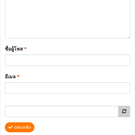
ชื่อผู้โพส
*
อีเมล
*
ตอบกลับ