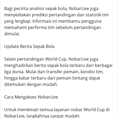
Bagi pecinta analisis sepak bola, NobarLive juga
menyediakan prediksi pertandingan dan statistik tim
yang lengkap. Informasi ini membantu pengguna
memahami performa tim sebelum pertandingan
dimulai.
Update Berita Sepak Bola
Selain pertandingan World Cup, NobarLive juga
menghadirkan berita sepak bola terbaru dari berbagai
liga dunia. Mulai dari transfer pemain, kondisi tim,
hingga kabar terbaru dari pemain bintang dapat
ditemukan dengan mudah.
Cara Mengakses NobarLive
Untuk menikmati semua layanan nobar World Cup di
NobarLive, langkahnya sangat mudah: