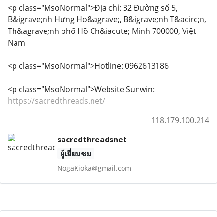
<p class="MsoNormal">Địa chỉ: 32 Đường số 5,
B&igrave;nh Hưng Ho&agrave;, B&igrave;nh T&acirc;n,
Th&agrave;nh phố Hồ Ch&iacute; Minh 700000, Việt
Nam
<p class="MsoNormal">Hotline: 0962613186
<p class="MsoNormal">Website Sunwin:
https://sacredthreads.net/
118.179.100.214
sacredthreadsnet
ผู้เยี่ยมชม
NogaKioka@gmail.com