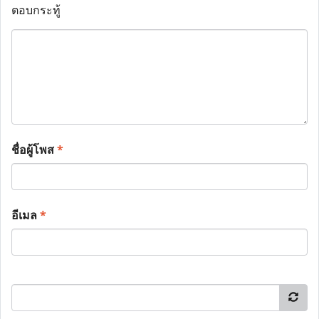
ตอบกระทู้
ชื่อผู้โพส
*
อีเมล
*