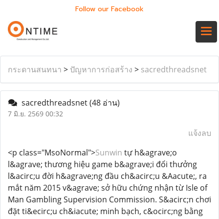
Follow our Facebook
กระดานสนทนา
>
ปัญหาการก่อสร้าง
>
sacredthreadsnet
sacredthreadsnet
(48 อ่าน)
7 มิ.ย. 2569 00:32
แจ้งลบ
<p class="MsoNormal">
Sunwin
tự h&agrave;o
l&agrave; thương hiệu game b&agrave;i đổi thưởng
l&acirc;u đời h&agrave;ng đầu ch&acirc;u &Aacute;, ra
mắt năm 2015 v&agrave; sở hữu chứng nhận từ Isle of
Man Gambling Supervision Commission. S&acirc;n chơi
đặt ti&ecirc;u ch&iacute; minh bạch, c&ocirc;ng bằng