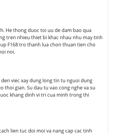
nh. He thong duoc toi uu de dam bao qua
ang tren nhieu thiet bi khac nhau nhu may tinh
iup F168 tro thanh lua chon thuan tien cho
oi noi.
 den viec xay dung long tin tu nguoi dung
eo thoi gian. Su dau tu vao cong nghe va su
oc khang dinh vi tri cua minh trong thi
cach lien tuc doi moi va nang cap cac tinh