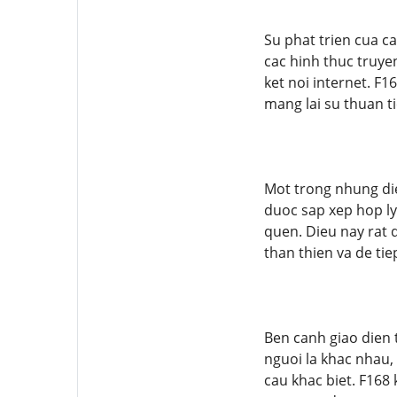
Su phat trien cua ca
cac hinh thuc truye
ket noi internet. F
mang lai su thuan t
Mot trong nhung die
duoc sap xep hop ly
quen. Dieu nay rat 
than thien va de tie
Ben canh giao dien 
nguoi la khac nhau,
cau khac biet. F16