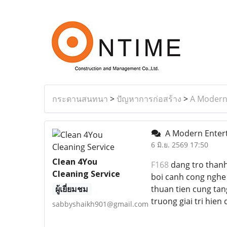
กระดานสนทนา
>
ปัญหาการก่อสร้าง
>
A Modern 
A Modern Entert
6 มิ.ย. 2569 17:50
Clean 4You
F168
dang tro thanh
Cleaning Service
boi canh cong nghe 
ผู้เยี่ยมชม
thuan tien cung ta
truong giai tri hien
sabbyshaikh901@gmail.com