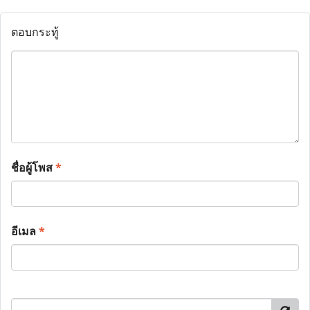
ตอบกระทู้
ชื่อผู้โพส
*
อีเมล
*