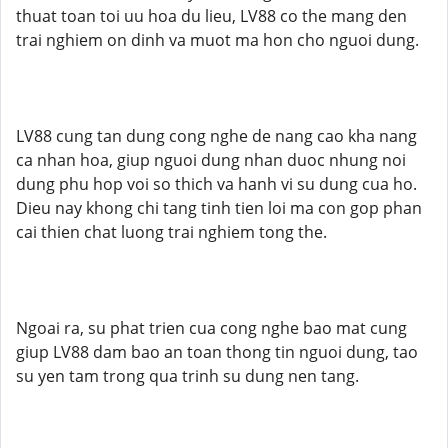
thuat toan toi uu hoa du lieu, LV88 co the mang den
trai nghiem on dinh va muot ma hon cho nguoi dung.
LV88 cung tan dung cong nghe de nang cao kha nang
ca nhan hoa, giup nguoi dung nhan duoc nhung noi
dung phu hop voi so thich va hanh vi su dung cua ho.
Dieu nay khong chi tang tinh tien loi ma con gop phan
cai thien chat luong trai nghiem tong the.
Ngoai ra, su phat trien cua cong nghe bao mat cung
giup LV88 dam bao an toan thong tin nguoi dung, tao
su yen tam trong qua trinh su dung nen tang.