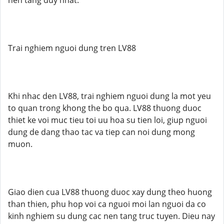
nen tang duy nhat.
Trai nghiem nguoi dung tren LV88
Khi nhac den LV88, trai nghiem nguoi dung la mot yeu
to quan trong khong the bo qua. LV88 thuong duoc
thiet ke voi muc tieu toi uu hoa su tien loi, giup nguoi
dung de dang thao tac va tiep can noi dung mong
muon.
Giao dien cua LV88 thuong duoc xay dung theo huong
than thien, phu hop voi ca nguoi moi lan nguoi da co
kinh nghiem su dung cac nen tang truc tuyen. Dieu nay