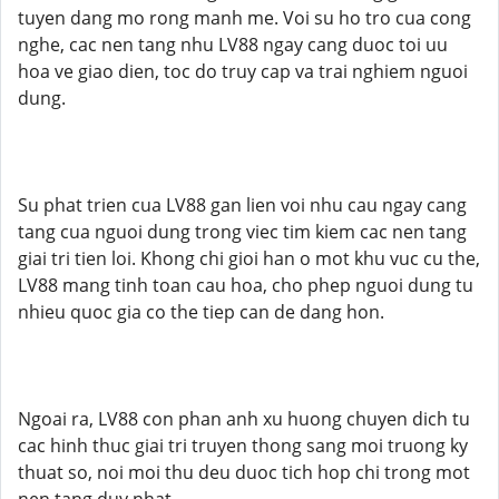
tuyen dang mo rong manh me. Voi su ho tro cua cong
nghe, cac nen tang nhu LV88 ngay cang duoc toi uu
hoa ve giao dien, toc do truy cap va trai nghiem nguoi
dung.
Su phat trien cua LV88 gan lien voi nhu cau ngay cang
tang cua nguoi dung trong viec tim kiem cac nen tang
giai tri tien loi. Khong chi gioi han o mot khu vuc cu the,
LV88 mang tinh toan cau hoa, cho phep nguoi dung tu
nhieu quoc gia co the tiep can de dang hon.
Ngoai ra, LV88 con phan anh xu huong chuyen dich tu
cac hinh thuc giai tri truyen thong sang moi truong ky
thuat so, noi moi thu deu duoc tich hop chi trong mot