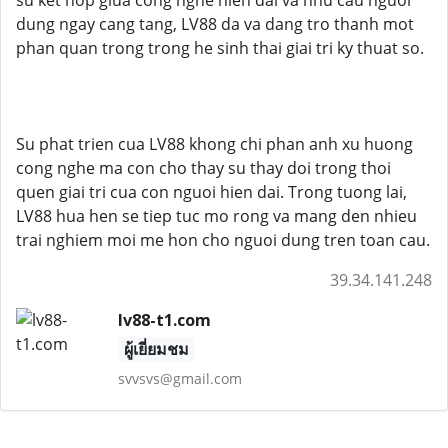
su ket hop giua cong nghe hien dai va nhu cau nguoi
dung ngay cang tang, LV88 da va dang tro thanh mot
phan quan trong trong he sinh thai giai tri ky thuat so.
Su phat trien cua LV88 khong chi phan anh xu huong
cong nghe ma con cho thay su thay doi trong thoi
quen giai tri cua con nguoi hien dai. Trong tuong lai,
LV88 hua hen se tiep tuc mo rong va mang den nhieu
trai nghiem moi me hon cho nguoi dung tren toan cau.
39.34.141.248
lv88-t1.com
ผู้เยี่ยมชม
svvsvs@gmail.com