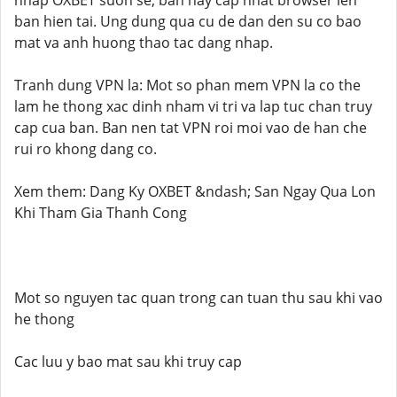
nhap OXBET suon se, ban hay cap nhat browser len
ban hien tai. Ung dung qua cu de dan den su co bao
mat va anh huong thao tac dang nhap.
Tranh dung VPN la: Mot so phan mem VPN la co the
lam he thong xac dinh nham vi tri va lap tuc chan truy
cap cua ban. Ban nen tat VPN roi moi vao de han che
rui ro khong dang co.
Xem them: Dang Ky OXBET &ndash; San Ngay Qua Lon
Khi Tham Gia Thanh Cong
Mot so nguyen tac quan trong can tuan thu sau khi vao
he thong
Cac luu y bao mat sau khi truy cap