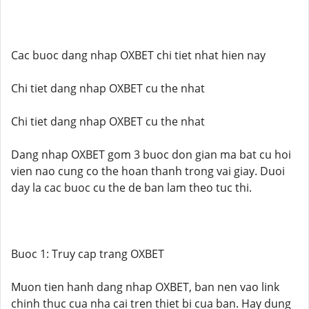
Cac buoc dang nhap OXBET chi tiet nhat hien nay
Chi tiet dang nhap OXBET cu the nhat
Chi tiet dang nhap OXBET cu the nhat
Dang nhap OXBET gom 3 buoc don gian ma bat cu hoi
vien nao cung co the hoan thanh trong vai giay. Duoi
day la cac buoc cu the de ban lam theo tuc thi.
Buoc 1: Truy cap trang OXBET
Muon tien hanh dang nhap OXBET, ban nen vao link
chinh thuc cua nha cai tren thiet bi cua ban. Hay dung