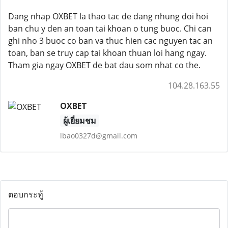
Dang nhap OXBET la thao tac de dang nhung doi hoi
ban chu y den an toan tai khoan o tung buoc. Chi can
ghi nho 3 buoc co ban va thuc hien cac nguyen tac an
toan, ban se truy cap tai khoan thuan loi hang ngay.
Tham gia ngay OXBET de bat dau som nhat co the.
104.28.163.55
OXBET
ผู้เยี่ยมชม
lbao0327d@gmail.com
ตอบกระทู้