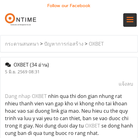
Follow our Facebook
กระดานสนทนา
>
ปัญหาการก่อสร้าง
>
OXBET
OXBET
(34 อ่าน)
5 มิ.ย. 2569 08:31
แจ้งลบ
Dang nhap OXBET
nhin qua thi don gian nhung rat
nhieu thanh vien van gap kho vi khong nho tai khoan
hoac vao sai duong link gia mao. Neu hieu cu the quy
trinh va luu y vai yeu to can thiet, ban se vao duoc chi
trong it giay. Noi dung duoi day tu
OXBET
se dong hanh
cung ban di qua tung buoc ro rang nhat.