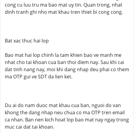
cong cu luu tru ma bao mat uy tin. Quan trong, nhat
dinh tranh ghi nho mat khau tren thiet bi cong cong.
Bat xac thuc hai lop
Bao mat hai lop chinh la tam khien bao ve manh me
nhat cho tai khoan cua ban thoi diem nay. Sau khi cai
dat tinh nang nay, moi khi dang nhap deu phai co them
ma OTP gui ve SDT da lien ket.
Du ai do nam duoc mat khau cua ban, nguoi do van
khong the dang nhap neu chua co ma OTP tren email
ca nhan. Ban nen kich hoat lop bao mat nay ngay trong
muc cai dat tai khoan.