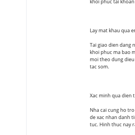
khoi phuc tai khoan
Lay mat khau qua e
Tai giao dien dang 
khoi phuc ma bao ma
moi theo dung dieu 
tac som.
Xac minh qua dien 
Nha cai cung ho tro
de xac nhan danh tin
tuc. Hinh thuc nay 