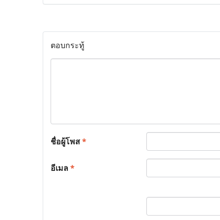
ตอบกระทู้
ชื่อผู้โพส
*
อีเมล
*