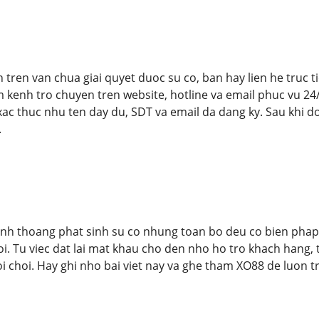
 tren van chua giai quyet duoc su co, ban hay lien he truc 
 kenh tro chuyen tren website, hotline va email phuc vu 24
xac thuc nhu ten day du, SDT va email da dang ky. Sau khi d
.
h thoang phat sinh su co nhung toan bo deu co bien phap g
oi. Tu viec dat lai mat khau cho den nho ho tro khach hang
i choi. Hay ghi nho bai viet nay va ghe tham XO88 de luon t