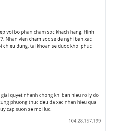
tiep voi bo phan cham soc khach hang. Hinh
/7. Nhan vien cham soc se de nghi ban xac
oi chieu dung, tai khoan se duoc khoi phuc
iai quyet nhanh chong khi ban hieu ro ly do
, tung phuong thuc deu da xac nhan hieu qua
ruy cap suon se moi luc.
104.28.157.199