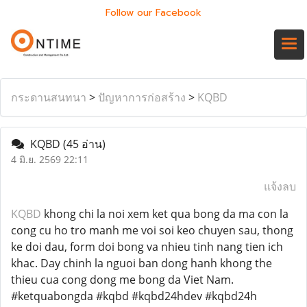
Follow our Facebook
กระดานสนทนา
>
ปัญหาการก่อสร้าง
>
KQBD
KQBD
(45 อ่าน)
4 มิ.ย. 2569 22:11
แจ้งลบ
KQBD
khong chi la noi xem ket qua bong da ma con la
cong cu ho tro manh me voi soi keo chuyen sau, thong
ke doi dau, form doi bong va nhieu tinh nang tien ich
khac. Day chinh la nguoi ban dong hanh khong the
thieu cua cong dong me bong da Viet Nam.
#ketquabongda #kqbd #kqbd24hdev #kqbd24h