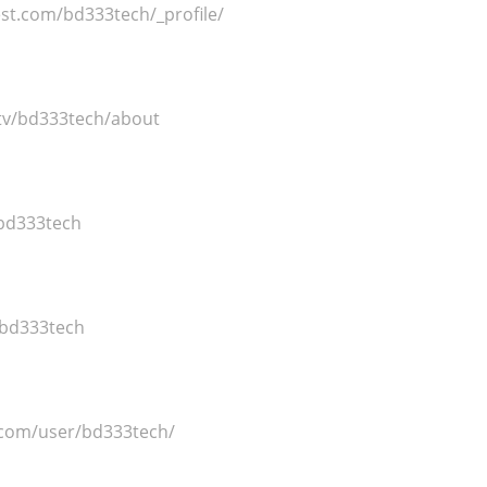
st.com/bd333tech/_profile/
.tv/bd333tech/about
bd333tech
/bd333tech
.com/user/bd333tech/