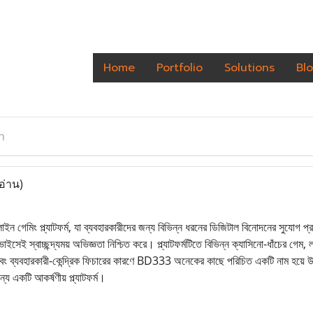
Home
Portfolio
Solutions
Bl
h
อ่าน)
 গেমিং প্ল্যাটফর্ম, যা ব্যবহারকারীদের জন্য বিভিন্ন ধরনের ডিজিটাল বিনোদনের সুযোগ প
েই স্বাচ্ছন্দ্যময় অভিজ্ঞতা নিশ্চিত করে। প্ল্যাটফর্মটিতে বিভিন্ন ক্যাসিনো-ধাঁচের গেম
বং ব্যবহারকারী-কেন্দ্রিক ফিচারের কারণে BD333 অনেকের কাছে পরিচিত একটি নাম হয়ে উঠে
য একটি আকর্ষণীয় প্ল্যাটফর্ম।