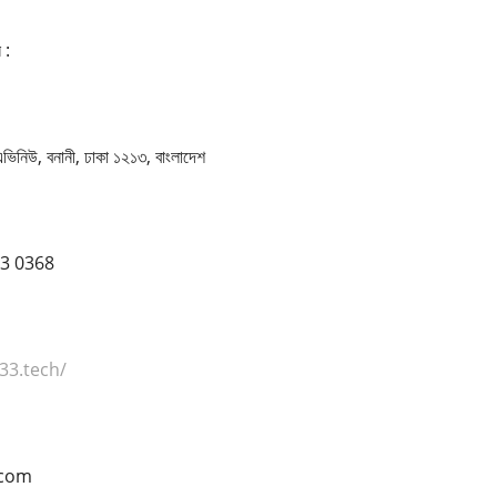
 :
এভিনিউ, বনানী, ঢাকা ১২১৩, বাংলাদেশ
83 0368
33.tech/
.com