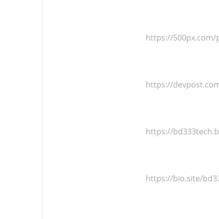
https://500px.com
https://devpost.co
https://bd333tech
https://bio.site/bd