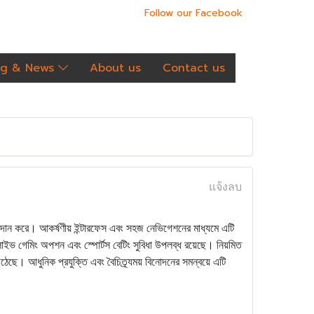
Follow our Facebook
og & News
About us
Contact us
แจ้งลบ
্রদান করে। আকর্ষণীয় ইন্টারফেস এবং সহজ নেভিগেশনের মাধ্যমে এটি
, লাইভ গেমিং অপশন এবং স্পোর্টস বেটিং সুবিধা উপলব্ধ রয়েছে। নিয়মিত
ছে। আধুনিক প্রযুক্তি এবং বৈচিত্র্যময় বিনোদনের সমন্বয়ে এটি