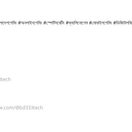
াদেশগেমিং #অনলাইনগেমিং #স্পোর্টসবেটিং #ক্যাসিনোগেম #মোবাইলগেমিং #ডিজিটালবি
3tech
be.com/@bd333tech