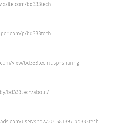
wixsite.com/bd333tech
aper.com/p/bd333tech
le.com/view/bd333tech?usp=sharing
/by/bd333tech/about/
eads.com/user/show/201581397-bd333tech