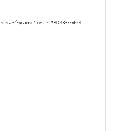
নোদন #গেমিংপ্ল্যাটফর্ম #বাংলাদেশ #BD333বাংলাদেশ