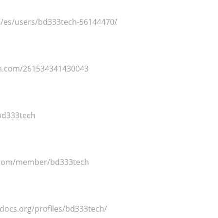
m/es/users/bd333tech-56144470/
rm.com/261534341430043
/bd333tech
.com/member/bd333tech
docs.org/profiles/bd333tech/