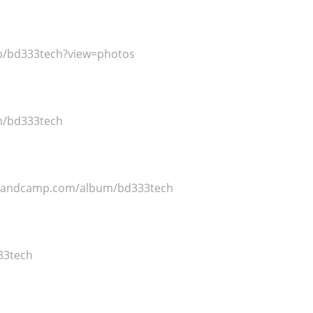
/p/bd333tech?view=photos
m/bd333tech
.bandcamp.com/album/bd333tech
333tech