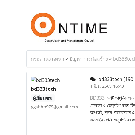
กระดานสนทนา
>
ปัญหาการก่อสร้าง
>
bd333tec
bd333tech
(190 
4 มิ.ย. 2569 16:43
bd333tech
ผู้เยี่ยมชม
BD333
একটি আধুনিক অনলাইন
মোবাইল ও ডেস্কটপ উভয় ডিভাইস
ggshhn975@gmail.com
আপডেট, দ্রুত পারফরম্যান্স এ
অনলাইন গেমিং অনুরাগীদের জন্