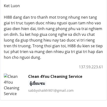
Ket Luon
HI88 dang dan tro thanh mot trong nhung nen tang
giai tri truc tuyen duoc nhieu nguoi quan tam nho vao
giao dien hien dai, tinh nang phong phu va trai nghiem
on dinh. Su ket hop giua cong nghe va dich vu chat
luong da giup thuong hieu nay tao duoc vi tri rieng
tren thi truong. Trong thoi gian toi, HI88 du kien se tiep
tuc phat trien va mang den nhieu gia tri giai tri hap dan
hon cho nguoi dung.
137.59.223.61
Clean 4You Cleaning Service
ผู้เยี่ยมชม
sabbyshaikh901@gmail.com