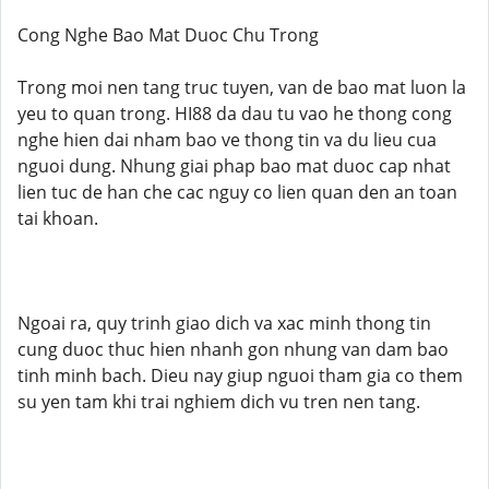
Cong Nghe Bao Mat Duoc Chu Trong
Trong moi nen tang truc tuyen, van de bao mat luon la
yeu to quan trong. HI88 da dau tu vao he thong cong
nghe hien dai nham bao ve thong tin va du lieu cua
nguoi dung. Nhung giai phap bao mat duoc cap nhat
lien tuc de han che cac nguy co lien quan den an toan
tai khoan.
Ngoai ra, quy trinh giao dich va xac minh thong tin
cung duoc thuc hien nhanh gon nhung van dam bao
tinh minh bach. Dieu nay giup nguoi tham gia co them
su yen tam khi trai nghiem dich vu tren nen tang.