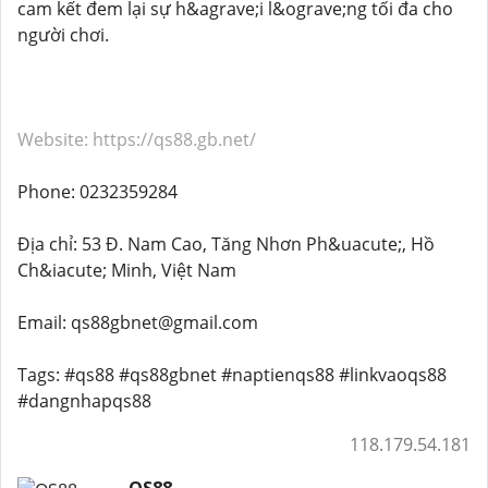
cam kết đem lại sự h&agrave;i l&ograve;ng tối đa cho
người chơi.
Website: https://qs88.gb.net/
Phone: 0232359284
Địa chỉ: 53 Đ. Nam Cao, Tăng Nhơn Ph&uacute;, Hồ
Ch&iacute; Minh, Việt Nam
Email: qs88gbnet@gmail.com
Tags: #qs88 #qs88gbnet #naptienqs88 #linkvaoqs88
#dangnhapqs88
118.179.54.181