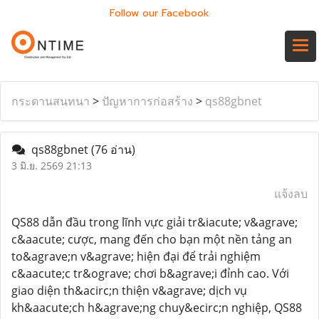
Follow our Facebook
กระดานสนทนา
>
ปัญหาการก่อสร้าง
>
qs88gbnet
qs88gbnet
(76 อ่าน)
3 มิ.ย. 2569 21:13
แจ้งลบ
QS88 dẫn đầu trong lĩnh vực giải tr&iacute; v&agrave;
c&aacute; cược, mang đến cho bạn một nền tảng an
to&agrave;n v&agrave; hiện đại để trải nghiệm
c&aacute;c tr&ograve; chơi b&agrave;i đỉnh cao. Với
giao diện th&acirc;n thiện v&agrave; dịch vụ
kh&aacute;ch h&agrave;ng chuy&ecirc;n nghiệp, QS88