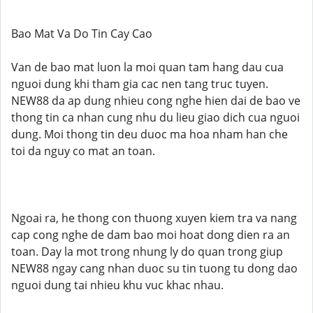
Bao Mat Va Do Tin Cay Cao
Van de bao mat luon la moi quan tam hang dau cua
nguoi dung khi tham gia cac nen tang truc tuyen.
NEW88 da ap dung nhieu cong nghe hien dai de bao ve
thong tin ca nhan cung nhu du lieu giao dich cua nguoi
dung. Moi thong tin deu duoc ma hoa nham han che
toi da nguy co mat an toan.
Ngoai ra, he thong con thuong xuyen kiem tra va nang
cap cong nghe de dam bao moi hoat dong dien ra an
toan. Day la mot trong nhung ly do quan trong giup
NEW88 ngay cang nhan duoc su tin tuong tu dong dao
nguoi dung tai nhieu khu vuc khac nhau.