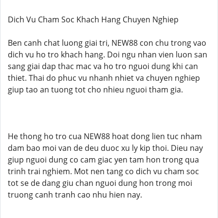
Dich Vu Cham Soc Khach Hang Chuyen Nghiep
Ben canh chat luong giai tri, NEW88 con chu trong vao
dich vu ho tro khach hang. Doi ngu nhan vien luon san
sang giai dap thac mac va ho tro nguoi dung khi can
thiet. Thai do phuc vu nhanh nhiet va chuyen nghiep
giup tao an tuong tot cho nhieu nguoi tham gia.
He thong ho tro cua NEW88 hoat dong lien tuc nham
dam bao moi van de deu duoc xu ly kip thoi. Dieu nay
giup nguoi dung co cam giac yen tam hon trong qua
trinh trai nghiem. Mot nen tang co dich vu cham soc
tot se de dang giu chan nguoi dung hon trong moi
truong canh tranh cao nhu hien nay.