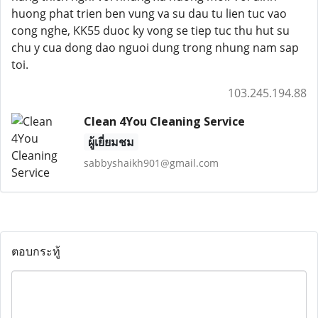
huong phat trien ben vung va su dau tu lien tuc vao
cong nghe, KK55 duoc ky vong se tiep tuc thu hut su
chu y cua dong dao nguoi dung trong nhung nam sap
toi.
103.245.194.88
Clean 4You Cleaning Service
ผู้เยี่ยมชม
sabbyshaikh901@gmail.com
ตอบกระทู้