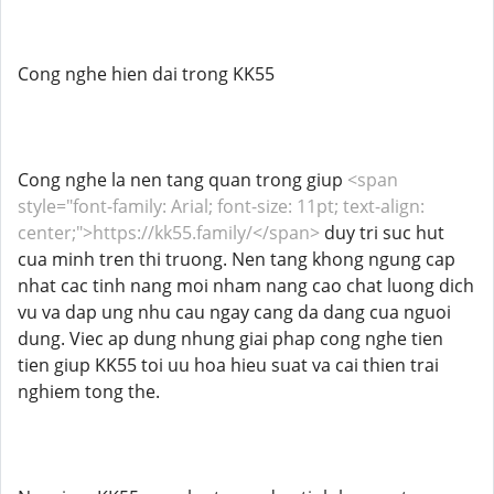
Cong nghe hien dai trong KK55
Cong nghe la nen tang quan trong giup
<span
style="font-family: Arial; font-size: 11pt; text-align:
center;">https://kk55.family/</span>
duy tri suc hut
cua minh tren thi truong. Nen tang khong ngung cap
nhat cac tinh nang moi nham nang cao chat luong dich
vu va dap ung nhu cau ngay cang da dang cua nguoi
dung. Viec ap dung nhung giai phap cong nghe tien
tien giup KK55 toi uu hoa hieu suat va cai thien trai
nghiem tong the.