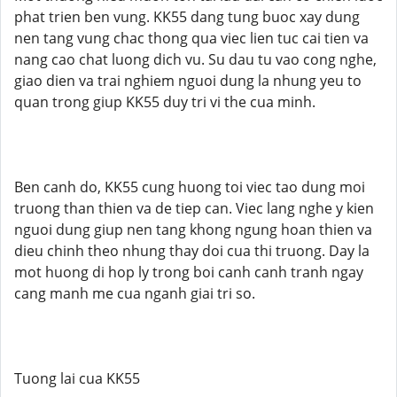
phat trien ben vung. KK55 dang tung buoc xay dung
nen tang vung chac thong qua viec lien tuc cai tien va
nang cao chat luong dich vu. Su dau tu vao cong nghe,
giao dien va trai nghiem nguoi dung la nhung yeu to
quan trong giup KK55 duy tri vi the cua minh.
Ben canh do, KK55 cung huong toi viec tao dung moi
truong than thien va de tiep can. Viec lang nghe y kien
nguoi dung giup nen tang khong ngung hoan thien va
dieu chinh theo nhung thay doi cua thi truong. Day la
mot huong di hop ly trong boi canh canh tranh ngay
cang manh me cua nganh giai tri so.
Tuong lai cua KK55