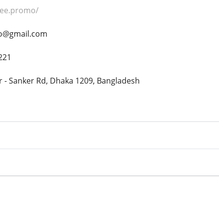
ajee.promo/
mo@gmail.com
8221
zar - Sanker Rd, Dhaka 1209, Bangladesh