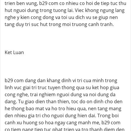
trien ben vung, b29 com co nhieu co hoi de tiep tuc thu
hut nguoi dung trong tuong lai. Viec khong ngung lang
nghe y kien cong dong va toi uu dich vu se giup nen
tang duy tri suc hut trong moi truong canh tranh.
Ket Luan
b29 com dang dan khang dinh vi tri cua minh trong
linh vuc giai tri truc tuyen thong qua su ket hop giua
cong nghe, trai nghiem nguoi dung va noi dung da
dang. Tu giao dien than thien, toc do on dinh cho den
he thong bao mat va ho tro hieu qua, nen tang mang
den nhieu gia tri cho nguoi dung hien dai. Trong boi
canh xu huong so hoa ngay cang manh me, b29 com
co tiem nang tiep tuc phat trien va tro thanh diem den