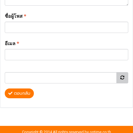
ชื่อผู้โพส
*
อีเมล
*
ตอบกลับ
Copyright © 2014 All rights reserved by ontime.co.th