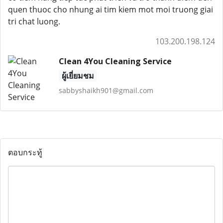
quen thuoc cho nhung ai tim kiem mot moi truong giai
tri chat luong.
103.200.198.124
Clean 4You Cleaning Service
ผู้เยี่ยมชม
sabbyshaikh901@gmail.com
ตอบกระทู้