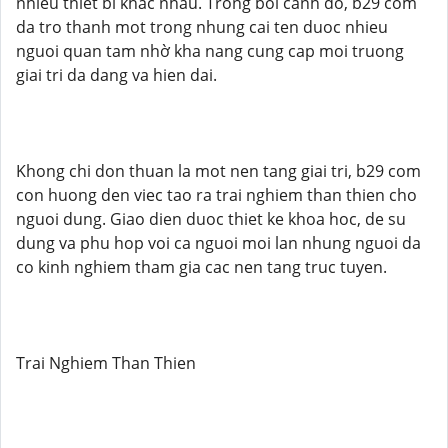
nhieu thiet bi khac nhau. Trong boi canh do, b29 com
da tro thanh mot trong nhung cai ten duoc nhieu
nguoi quan tam nhờ kha nang cung cap moi truong
giai tri da dang va hien dai.
Khong chi don thuan la mot nen tang giai tri, b29 com
con huong den viec tao ra trai nghiem than thien cho
nguoi dung. Giao dien duoc thiet ke khoa hoc, de su
dung va phu hop voi ca nguoi moi lan nhung nguoi da
co kinh nghiem tham gia cac nen tang truc tuyen.
Trai Nghiem Than Thien