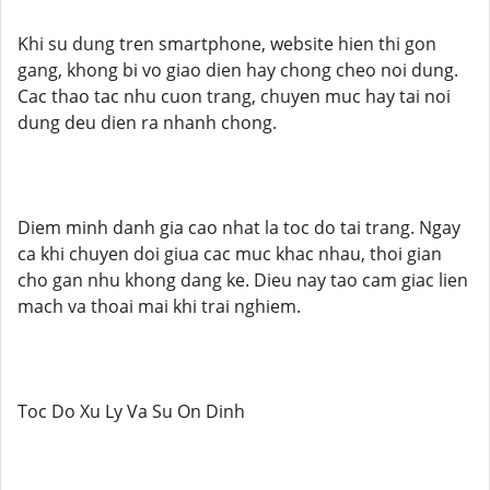
Khi su dung tren smartphone, website hien thi gon
gang, khong bi vo giao dien hay chong cheo noi dung.
Cac thao tac nhu cuon trang, chuyen muc hay tai noi
dung deu dien ra nhanh chong.
Diem minh danh gia cao nhat la toc do tai trang. Ngay
ca khi chuyen doi giua cac muc khac nhau, thoi gian
cho gan nhu khong dang ke. Dieu nay tao cam giac lien
mach va thoai mai khi trai nghiem.
Toc Do Xu Ly Va Su On Dinh