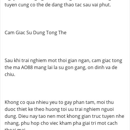
tuyen cung co the de dang thao tac sau vai phut.
Cam Giac Su Dung Tong The
Sau khi trai nghiem mot thoi gian ngan, cam giac tong
the ma AO88 mang lai la su gon gang, on dinh va de
chiu.
Khong co qua nhieu yeu to gay phan tam, moi thu
duoc thiet ke theo huong toi uu trai nghiem nguoi
dung. Dieu nay tao nen mot khong gian truc tuyen nhe
nhang, phu hop cho viec kham pha giai tri mot cach