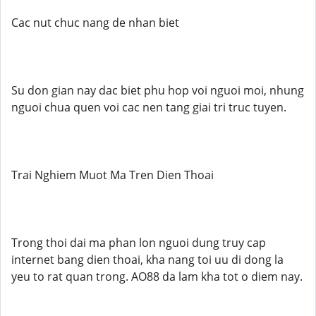
Cac nut chuc nang de nhan biet
Su don gian nay dac biet phu hop voi nguoi moi, nhung
nguoi chua quen voi cac nen tang giai tri truc tuyen.
Trai Nghiem Muot Ma Tren Dien Thoai
Trong thoi dai ma phan lon nguoi dung truy cap
internet bang dien thoai, kha nang toi uu di dong la
yeu to rat quan trong. AO88 da lam kha tot o diem nay.