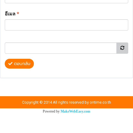
อีเมล
*
ตอบกลับ
Copyright © 2014 All rights reserved by ontime.co.th
Powered by
MakeWebEasy.com