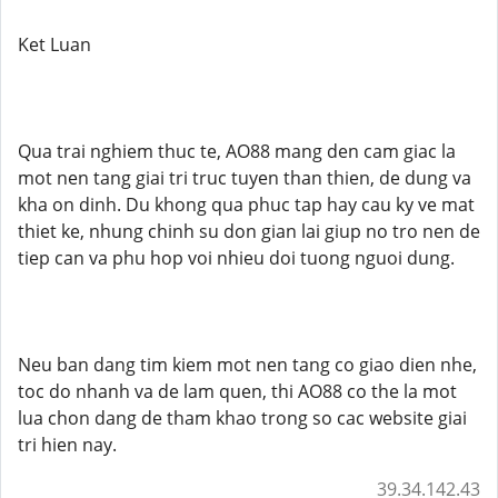
Ket Luan
Qua trai nghiem thuc te, AO88 mang den cam giac la
mot nen tang giai tri truc tuyen than thien, de dung va
kha on dinh. Du khong qua phuc tap hay cau ky ve mat
thiet ke, nhung chinh su don gian lai giup no tro nen de
tiep can va phu hop voi nhieu doi tuong nguoi dung.
Neu ban dang tim kiem mot nen tang co giao dien nhe,
toc do nhanh va de lam quen, thi AO88 co the la mot
lua chon dang de tham khao trong so cac website giai
tri hien nay.
39.34.142.43