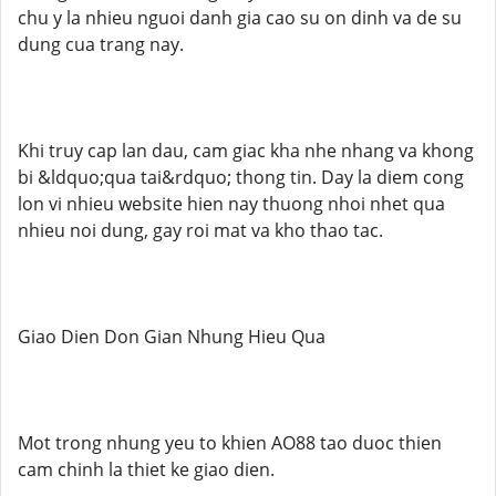
chu y la nhieu nguoi danh gia cao su on dinh va de su
dung cua trang nay.
Khi truy cap lan dau, cam giac kha nhe nhang va khong
bi &ldquo;qua tai&rdquo; thong tin. Day la diem cong
lon vi nhieu website hien nay thuong nhoi nhet qua
nhieu noi dung, gay roi mat va kho thao tac.
Giao Dien Don Gian Nhung Hieu Qua
Mot trong nhung yeu to khien AO88 tao duoc thien
cam chinh la thiet ke giao dien.