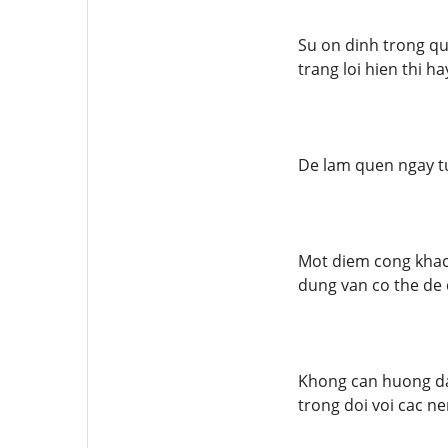
Su on dinh trong qu
trang loi hien thi ha
De lam quen ngay t
Mot diem cong khac 
dung van co the de
Khong can huong dan
trong doi voi cac ne