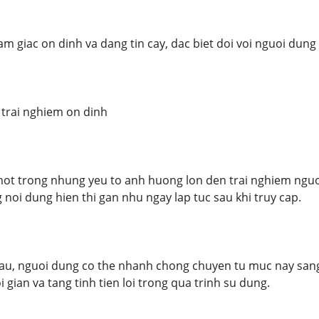
am giac on dinh va dang tin cay, dac biet doi voi nguoi du
 trai nghiem on dinh
 mot trong nhung yeu to anh huong lon den trai nghiem ngu
g noi dung hien thi gan nhu ngay lap tuc sau khi truy cap.
lau, nguoi dung co the nhanh chong chuyen tu muc nay sang
i gian va tang tinh tien loi trong qua trinh su dung.