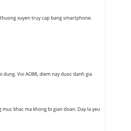
ng thuong xuyen truy cap bang smartphone.
oi dung. Voi AO88, diem nay duoc danh gia
 muc khac ma khong bi gian doan. Day la yeu