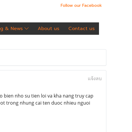
Follow our Facebook
og & News
About us
Contact us
แจ้งลบ
o bien nho su tien loi va kha nang truy cap
ot trong nhung cai ten duoc nhieu nguoi