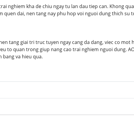
rai nghiem kha de chiu ngay tu lan dau tiep can. Khong qu
m quen dai, nen tang nay phu hop voi nguoi dung thich su toi
nen tang giai tri truc tuyen ngay cang da dang, viec co mot 
yeu to quan trong giup nang cao trai nghiem nguoi dung. 
n bang va hieu qua.