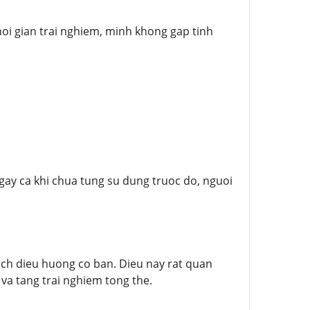
hoi gian trai nghiem, minh khong gap tinh
gay ca khi chua tung su dung truoc do, nguoi
ach dieu huong co ban. Dieu nay rat quan
n va tang trai nghiem tong the.