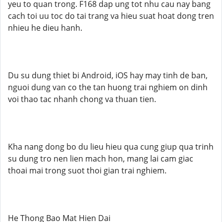
yeu to quan trong. F168 dap ung tot nhu cau nay bang
cach toi uu toc do tai trang va hieu suat hoat dong tren
nhieu he dieu hanh.
Du su dung thiet bi Android, iOS hay may tinh de ban,
nguoi dung van co the tan huong trai nghiem on dinh
voi thao tac nhanh chong va thuan tien.
Kha nang dong bo du lieu hieu qua cung giup qua trinh
su dung tro nen lien mach hon, mang lai cam giac
thoai mai trong suot thoi gian trai nghiem.
He Thong Bao Mat Hien Dai