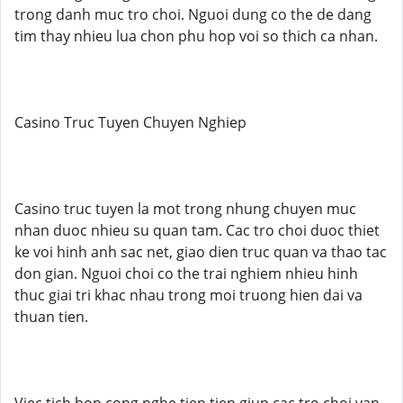
trong danh muc tro choi. Nguoi dung co the de dang
tim thay nhieu lua chon phu hop voi so thich ca nhan.
Casino Truc Tuyen Chuyen Nghiep
Casino truc tuyen la mot trong nhung chuyen muc
nhan duoc nhieu su quan tam. Cac tro choi duoc thiet
ke voi hinh anh sac net, giao dien truc quan va thao tac
don gian. Nguoi choi co the trai nghiem nhieu hinh
thuc giai tri khac nhau trong moi truong hien dai va
thuan tien.