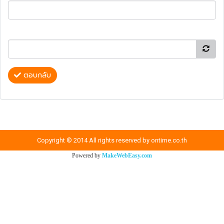
ตอบกลับ
Copyright © 2014 All rights reserved by ontime.co.th
Powered by
MakeWebEasy.com