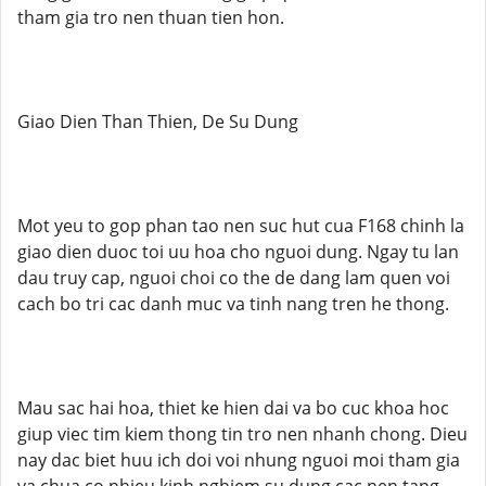
tham gia tro nen thuan tien hon.
Giao Dien Than Thien, De Su Dung
Mot yeu to gop phan tao nen suc hut cua F168 chinh la
giao dien duoc toi uu hoa cho nguoi dung. Ngay tu lan
dau truy cap, nguoi choi co the de dang lam quen voi
cach bo tri cac danh muc va tinh nang tren he thong.
Mau sac hai hoa, thiet ke hien dai va bo cuc khoa hoc
giup viec tim kiem thong tin tro nen nhanh chong. Dieu
nay dac biet huu ich doi voi nhung nguoi moi tham gia