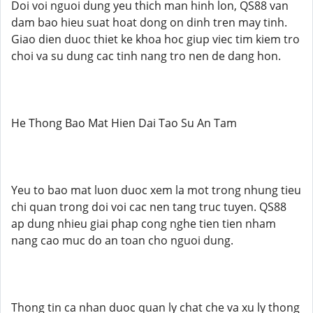
Doi voi nguoi dung yeu thich man hinh lon, QS88 van
dam bao hieu suat hoat dong on dinh tren may tinh.
Giao dien duoc thiet ke khoa hoc giup viec tim kiem tro
choi va su dung cac tinh nang tro nen de dang hon.
He Thong Bao Mat Hien Dai Tao Su An Tam
Yeu to bao mat luon duoc xem la mot trong nhung tieu
chi quan trong doi voi cac nen tang truc tuyen. QS88
ap dung nhieu giai phap cong nghe tien tien nham
nang cao muc do an toan cho nguoi dung.
Thong tin ca nhan duoc quan ly chat che va xu ly thong