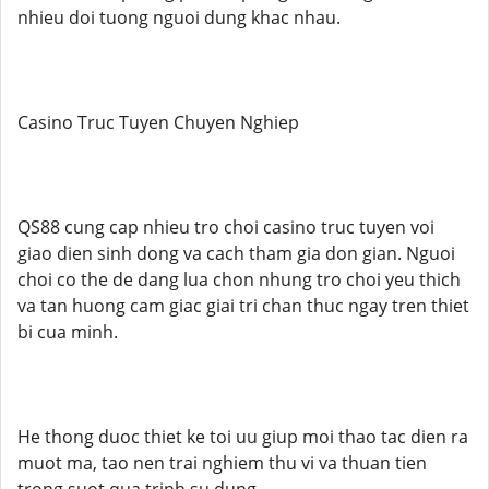
nhieu doi tuong nguoi dung khac nhau.
Casino Truc Tuyen Chuyen Nghiep
QS88 cung cap nhieu tro choi casino truc tuyen voi
giao dien sinh dong va cach tham gia don gian. Nguoi
choi co the de dang lua chon nhung tro choi yeu thich
va tan huong cam giac giai tri chan thuc ngay tren thiet
bi cua minh.
He thong duoc thiet ke toi uu giup moi thao tac dien ra
muot ma, tao nen trai nghiem thu vi va thuan tien