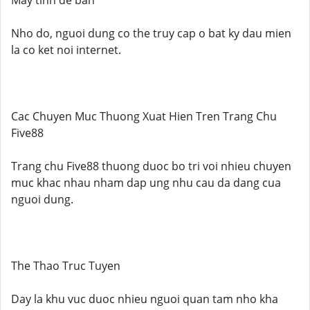
May tinh de ban
Nho do, nguoi dung co the truy cap o bat ky dau mien
la co ket noi internet.
Cac Chuyen Muc Thuong Xuat Hien Tren Trang Chu
Five88
Trang chu Five88 thuong duoc bo tri voi nhieu chuyen
muc khac nhau nham dap ung nhu cau da dang cua
nguoi dung.
The Thao Truc Tuyen
Day la khu vuc duoc nhieu nguoi quan tam nho kha