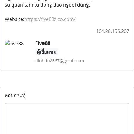
su quan tam tu dong dao nguoi dung.
Website:
https://five88z.co.com/
104.28.156.207
Five88
ผู้เยี่ยมชม
dinhdb8867@gmail.com
ตอบกระทู้