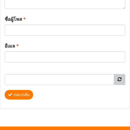
ชื่อผู้โพส
*
อีเมล
*
ตอบกลับ