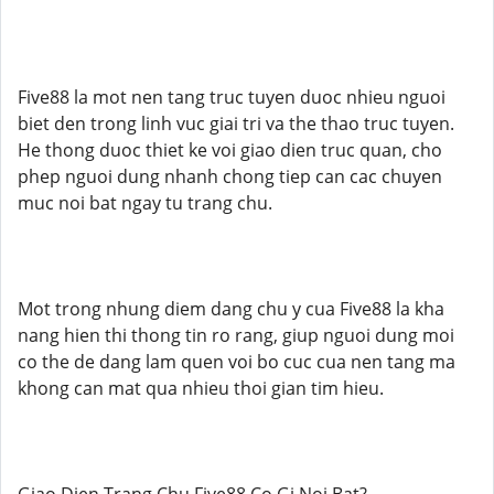
Five88 la mot nen tang truc tuyen duoc nhieu nguoi
biet den trong linh vuc giai tri va the thao truc tuyen.
He thong duoc thiet ke voi giao dien truc quan, cho
phep nguoi dung nhanh chong tiep can cac chuyen
muc noi bat ngay tu trang chu.
Mot trong nhung diem dang chu y cua Five88 la kha
nang hien thi thong tin ro rang, giup nguoi dung moi
co the de dang lam quen voi bo cuc cua nen tang ma
khong can mat qua nhieu thoi gian tim hieu.