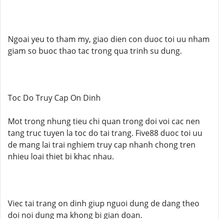
Ngoai yeu to tham my, giao dien con duoc toi uu nham
giam so buoc thao tac trong qua trinh su dung.
Toc Do Truy Cap On Dinh
Mot trong nhung tieu chi quan trong doi voi cac nen
tang truc tuyen la toc do tai trang. Five88 duoc toi uu
de mang lai trai nghiem truy cap nhanh chong tren
nhieu loai thiet bi khac nhau.
Viec tai trang on dinh giup nguoi dung de dang theo
doi noi dung ma khong bi gian doan.