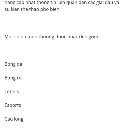
nang cap nhat thong tin lien quan den cac giai dau va
su kien the thao pho bien.
Mot so bo mon thuong duoc nhac den gom:
Bong da
Bong ro
Tennis
Esports
Cau long