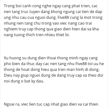
Trong boi canh cong nghe ngay cang phat trien, cac
nen tang truc tuyen dang khong ngung cai tien de dap
ung nhu cau cua nguoi dung. Five88 cung la mot trong
nhung nen tang chu trong vao viec nang cao trai
nghiem truy cap thong qua giao dien hien dai va kha
nang tuong thich tren nhieu thiet bi.
Xu huong su dung dien thoai thong minh ngay cang
pho bien da thuc day cac nen tang nhu Five88 toi uu he
thong de hoat dong hieu qua tren man hinh di dong.
Dieu nay giup nguoi dung de dang truy cap va theo doi
noi dung o bat ky dau.
Ngoai ra, viec lien tuc cap nhat giao dien va cai thien