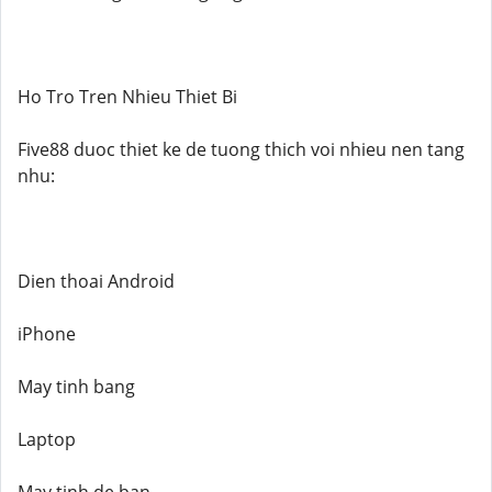
Ho Tro Tren Nhieu Thiet Bi
Five88 duoc thiet ke de tuong thich voi nhieu nen tang
nhu:
Dien thoai Android
iPhone
May tinh bang
Laptop