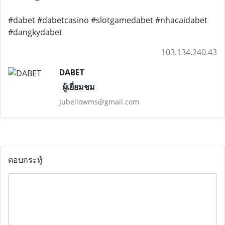
#dabet #dabetcasino #slotgamedabet #nhacaidabet
#dangkydabet
103.134.240.43
DABET
ผู้เยี่ยมชม
Jubeliowms@gmail.com
ตอบกระทู้