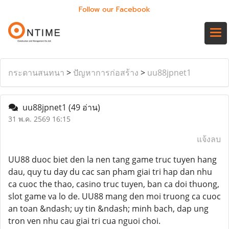
Follow our Facebook
กระดานสนทนา
>
ปัญหาการก่อสร้าง
>
uu88jpnet1
uu88jpnet1
(49 อ่าน)
31 พ.ค. 2569 16:15
แจ้งลบ
UU88 duoc biet den la nen tang game truc tuyen hang
dau, quy tu day du cac san pham giai tri hap dan nhu
ca cuoc the thao, casino truc tuyen, ban ca doi thuong,
slot game va lo de. UU88 mang den moi truong ca cuoc
an toan &ndash; uy tin &ndash; minh bach, dap ung
tron ven nhu cau giai tri cua nguoi choi.