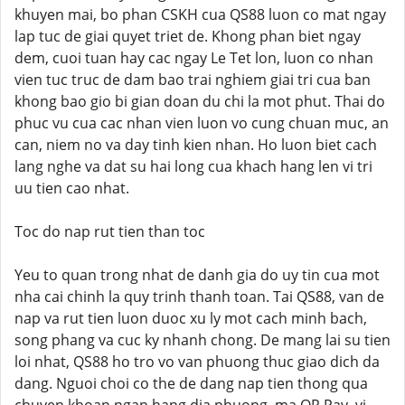
khuyen mai, bo phan CSKH cua QS88 luon co mat ngay
lap tuc de giai quyet triet de. Khong phan biet ngay
dem, cuoi tuan hay cac ngay Le Tet lon, luon co nhan
vien tuc truc de dam bao trai nghiem giai tri cua ban
khong bao gio bi gian doan du chi la mot phut. Thai do
phuc vu cua cac nhan vien luon vo cung chuan muc, an
can, niem no va day tinh kien nhan. Ho luon biet cach
lang nghe va dat su hai long cua khach hang len vi tri
uu tien cao nhat.
Toc do nap rut tien than toc
Yeu to quan trong nhat de danh gia do uy tin cua mot
nha cai chinh la quy trinh thanh toan. Tai QS88, van de
nap va rut tien luon duoc xu ly mot cach minh bach,
song phang va cuc ky nhanh chong. De mang lai su tien
loi nhat, QS88 ho tro vo van phuong thuc giao dich da
dang. Nguoi choi co the de dang nap tien thong qua