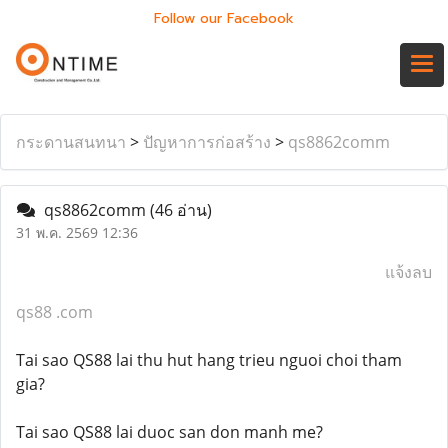
Follow our Facebook
กระดานสนทนา
>
ปัญหาการก่อสร้าง
>
qs8862comm
qs8862comm
(46 อ่าน)
31 พ.ค. 2569 12:36
แจ้งลบ
qs88 .com
Tai sao QS88 lai thu hut hang trieu nguoi choi tham
gia?
Tai sao QS88 lai duoc san don manh me?