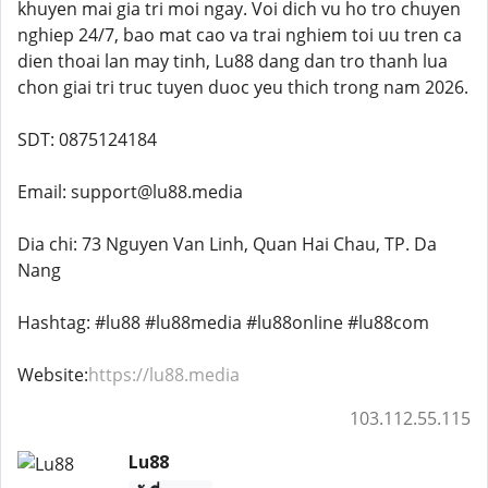
khuyen mai gia tri moi ngay. Voi dich vu ho tro chuyen
nghiep 24/7, bao mat cao va trai nghiem toi uu tren ca
dien thoai lan may tinh, Lu88 dang dan tro thanh lua
chon giai tri truc tuyen duoc yeu thich trong nam 2026.
SDT: 0875124184
Email: support@lu88.media
Dia chi: 73 Nguyen Van Linh, Quan Hai Chau, TP. Da
Nang
Hashtag: #lu88 #lu88media #lu88online #lu88com
Website:
https://lu88.media
103.112.55.115
Lu88