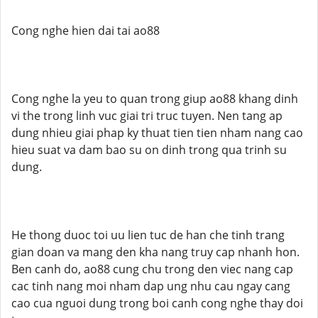
Cong nghe hien dai tai ao88
Cong nghe la yeu to quan trong giup ao88 khang dinh
vi the trong linh vuc giai tri truc tuyen. Nen tang ap
dung nhieu giai phap ky thuat tien tien nham nang cao
hieu suat va dam bao su on dinh trong qua trinh su
dung.
He thong duoc toi uu lien tuc de han che tinh trang
gian doan va mang den kha nang truy cap nhanh hon.
Ben canh do, ao88 cung chu trong den viec nang cap
cac tinh nang moi nham dap ung nhu cau ngay cang
cao cua nguoi dung trong boi canh cong nghe thay doi