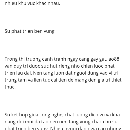
nhieu khu vuc khac nhau.
Su phat trien ben vung
Trong thi truong canh tranh ngay cang gay gat, ao88
van duy tri duoc suc hut rieng nho chien luoc phat
trien lau dai. Nen tang luon dat nguoi dung vao vi tri
trung tam va lien tuc cai tien de mang den gia tri thiet
thuc.
Su ket hop giua cong nghe, chat luong dich vu va kha
nang doi moi da tao nen nen tang vung chac cho su
phat trien ben vung. Nhieu nguoi danh gia cao nhung