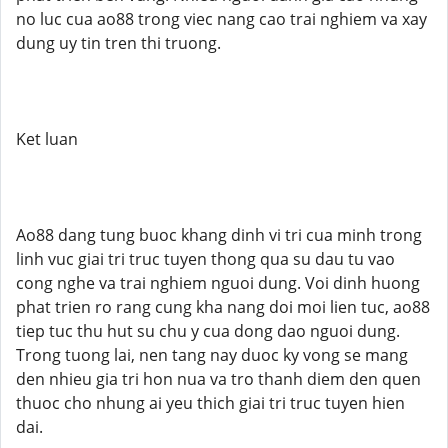
no luc cua ao88 trong viec nang cao trai nghiem va xay
dung uy tin tren thi truong.
Ket luan
Ao88 dang tung buoc khang dinh vi tri cua minh trong
linh vuc giai tri truc tuyen thong qua su dau tu vao
cong nghe va trai nghiem nguoi dung. Voi dinh huong
phat trien ro rang cung kha nang doi moi lien tuc, ao88
tiep tuc thu hut su chu y cua dong dao nguoi dung.
Trong tuong lai, nen tang nay duoc ky vong se mang
den nhieu gia tri hon nua va tro thanh diem den quen
thuoc cho nhung ai yeu thich giai tri truc tuyen hien
dai.