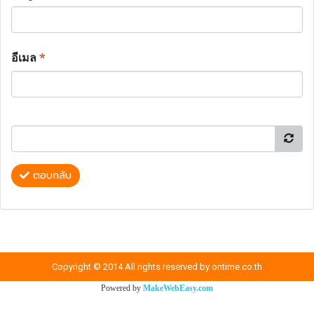
อีเมล
*
ตอบกลับ
Copyright © 2014 All rights reserved by ontime.co.th
Powered by
MakeWebEasy.com