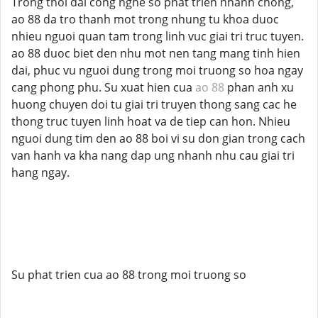
Trong thoi dai cong nghe so phat trien nhanh chong,
ao 88 da tro thanh mot trong nhung tu khoa duoc
nhieu nguoi quan tam trong linh vuc giai tri truc tuyen.
ao 88 duoc biet den nhu mot nen tang mang tinh hien
dai, phuc vu nguoi dung trong moi truong so hoa ngay
cang phong phu. Su xuat hien cua
ao 88
phan anh xu
huong chuyen doi tu giai tri truyen thong sang cac he
thong truc tuyen linh hoat va de tiep can hon. Nhieu
nguoi dung tim den ao 88 boi vi su don gian trong cach
van hanh va kha nang dap ung nhanh nhu cau giai tri
hang ngay.
Su phat trien cua ao 88 trong moi truong so