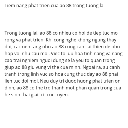
Tiem nang phat trien cua ao 88 trong tuong lai
Trong tuong lai, ao 88 co nhieu co hoi de tiep tuc mo
rong va phat trien. Khi cong nghe khong ngung thay
doi, cac nen tang nhu ao 88 cung can cai thien de phu
hop voi nhu cau moi. Viec toi uu hoa tinh nang va nang
cao trai nghiem nguoi dung se la yeu to quan trong
giup ao 88 giu vung vi the cua minh. Ngoai ra, su canh
tranh trong linh vuc so hoa cung thuc day ao 88 phai
lien tuc doi moi. Neu duy tri duoc huong phat trien on
dinh, ao 88 co the tro thanh mot phan quan trong cua
he sinh thai giai tri truc tuyen.