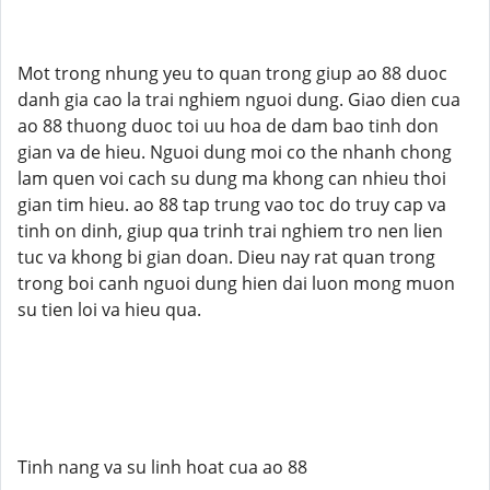
Mot trong nhung yeu to quan trong giup ao 88 duoc
danh gia cao la trai nghiem nguoi dung. Giao dien cua
ao 88 thuong duoc toi uu hoa de dam bao tinh don
gian va de hieu. Nguoi dung moi co the nhanh chong
lam quen voi cach su dung ma khong can nhieu thoi
gian tim hieu. ao 88 tap trung vao toc do truy cap va
tinh on dinh, giup qua trinh trai nghiem tro nen lien
tuc va khong bi gian doan. Dieu nay rat quan trong
trong boi canh nguoi dung hien dai luon mong muon
su tien loi va hieu qua.
Tinh nang va su linh hoat cua ao 88