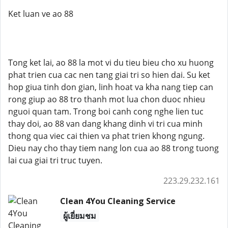
Ket luan ve ao 88
Tong ket lai, ao 88 la mot vi du tieu bieu cho xu huong
phat trien cua cac nen tang giai tri so hien dai. Su ket
hop giua tinh don gian, linh hoat va kha nang tiep can
rong giup ao 88 tro thanh mot lua chon duoc nhieu
nguoi quan tam. Trong boi canh cong nghe lien tuc
thay doi, ao 88 van dang khang dinh vi tri cua minh
thong qua viec cai thien va phat trien khong ngung.
Dieu nay cho thay tiem nang lon cua ao 88 trong tuong
lai cua giai tri truc tuyen.
223.29.232.161
Clean 4You Cleaning Service
ผู้เยี่ยมชม