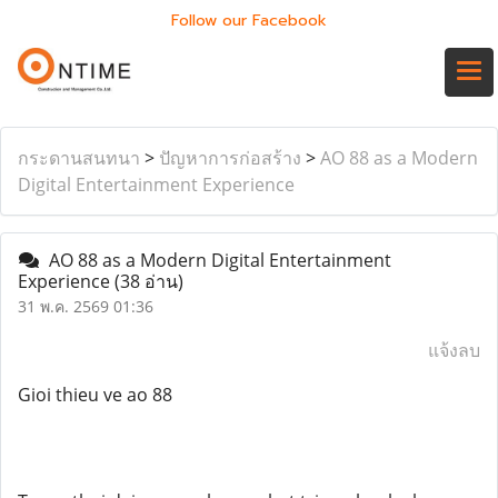
Follow our Facebook
กระดานสนทนา
>
ปัญหาการก่อสร้าง
>
AO 88 as a Modern
Digital Entertainment Experience
AO 88 as a Modern Digital Entertainment
Experience
(38 อ่าน)
31 พ.ค. 2569 01:36
แจ้งลบ
Gioi thieu ve ao 88