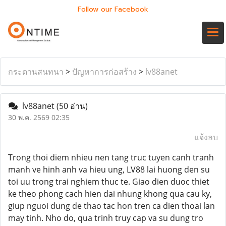
Follow our Facebook
กระดานสนทนา
>
ปัญหาการก่อสร้าง
>
lv88anet
lv88anet
(50 อ่าน)
30 พ.ค. 2569 02:35
แจ้งลบ
Trong thoi diem nhieu nen tang truc tuyen canh tranh
manh ve hinh anh va hieu ung, LV88 lai huong den su
toi uu trong trai nghiem thuc te. Giao dien duoc thiet
ke theo phong cach hien dai nhung khong qua cau ky,
giup nguoi dung de thao tac hon tren ca dien thoai lan
may tinh. Nho do, qua trinh truy cap va su dung tro