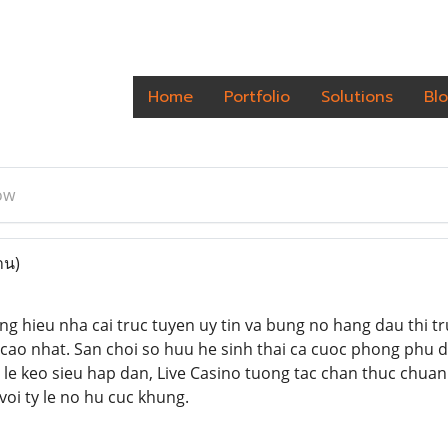
Home
Portfolio
Solutions
Bl
ow
าน)
ng hieu nha cai truc tuyen uy tin va bung no hang dau thi 
h cao nhat. San choi so huu he sinh thai ca cuoc phong ph
ty le keo sieu hap dan, Live Casino tuong tac chan thuc chua
voi ty le no hu cuc khung.