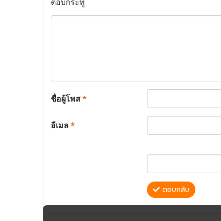
ตอบกระทู้
ชื่อผู้โพส
*
อีเมล
*
ตอบกลับ