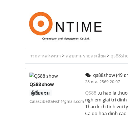
กระดานสนทนา
>
สอบถามรายละเอียด
>
qs88sh
qs88show
(49 อ่
28 พ.ค. 2569 20:07
QS88 show
ผู้เยี่ยมชม
QS88
tu hao la thuo
nghiem giai tri din
CalascibettaFish@gmail.com
Thao kich tinh voi 
Ca do hoa dinh cao 