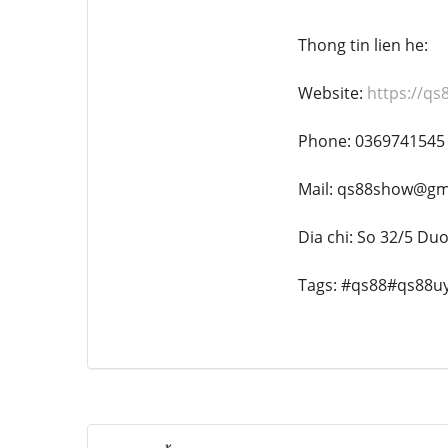
Thong tin lien he:
Website:
https://qs
Phone: 0369741545
Mail: qs88show@gm
Dia chi: So 32/5 Du
Tags: #qs88#qs88u