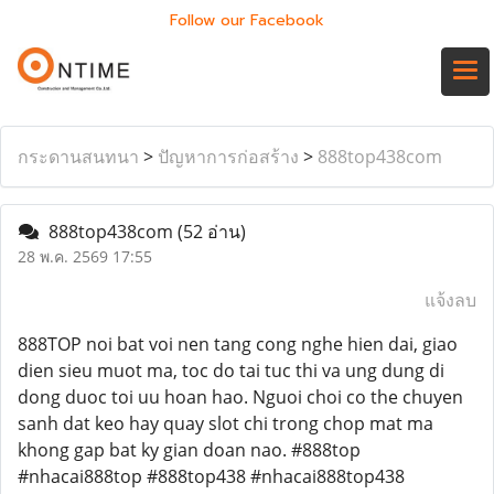
Follow our Facebook
กระดานสนทนา
>
ปัญหาการก่อสร้าง
>
888top438com
888top438com
(52 อ่าน)
28 พ.ค. 2569 17:55
แจ้งลบ
888TOP noi bat voi nen tang cong nghe hien dai, giao
dien sieu muot ma, toc do tai tuc thi va ung dung di
dong duoc toi uu hoan hao. Nguoi choi co the chuyen
sanh dat keo hay quay slot chi trong chop mat ma
khong gap bat ky gian doan nao. #888top
#nhacai888top #888top438 #nhacai888top438