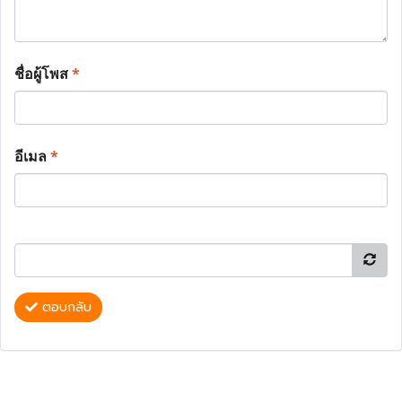
ชื่อผู้โพส
*
อีเมล
*
ตอบกลับ