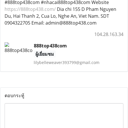
#888top438com #nhacai888top438com Website
https://888top438.com/
Dia chi 155 D Pham Nguyen
Du, Hai Thanh 2, Cua Lo, Nghe An, Viet Nam. SDT
0904322705 Email: admin@888top438.com
104.28.163.34
888top438com
ผู้เยี่ยมชม
lilybelleweaver393799@gmail.com
ตอบกระทู้