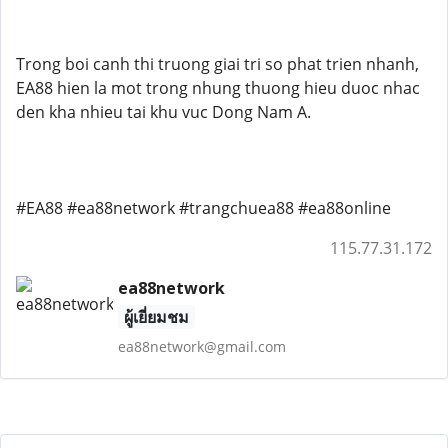
Trong boi canh thi truong giai tri so phat trien nhanh,
EA88 hien la mot trong nhung thuong hieu duoc nhac
den kha nhieu tai khu vuc Dong Nam A.
#EA88 #ea88network #trangchuea88 #ea88online
115.77.31.172
ea88network
ผู้เยี่ยมชม
ea88network@gmail.com