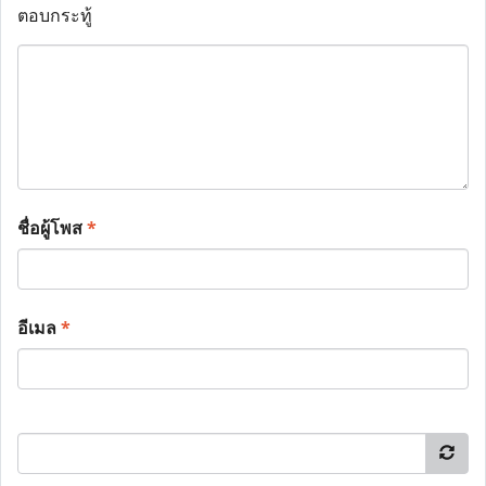
ตอบกระทู้
ชื่อผู้โพส
*
อีเมล
*