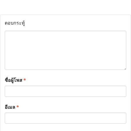
ตอบกระทู้
ชื่อผู้โพส
*
อีเมล
*