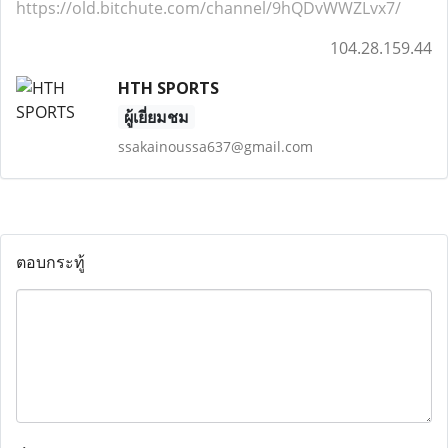
https://old.bitchute.com/channel/9hQDvWWZLvx7/
104.28.159.44
HTH SPORTS
ผู้เยี่ยมชม
ssakainoussa637@gmail.com
ตอบกระทู้