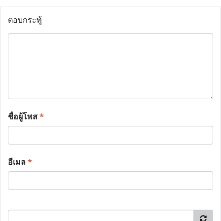
ตอบกระทู้
ชื่อผู้โพส
*
อีเมล
*