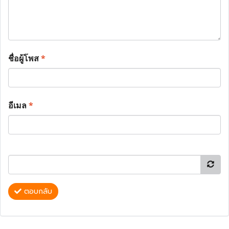
ชื่อผู้โพส
*
อีเมล
*
ตอบกลับ