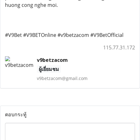
huong cong nghe moi.
#V9Bet #V9BETOnline #v9betzacom #V9BetOfficial
115.77.31.172
v9betzacom
ผู้เยี่ยมชม
v9betzacom@gmail.com
ตอบกระทู้