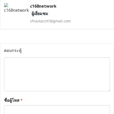
c168network
ผู้เยี่ยมชม
sfnastarz97@gmail.com
ตอบกระทู้
ชื่อผู้โพส
*