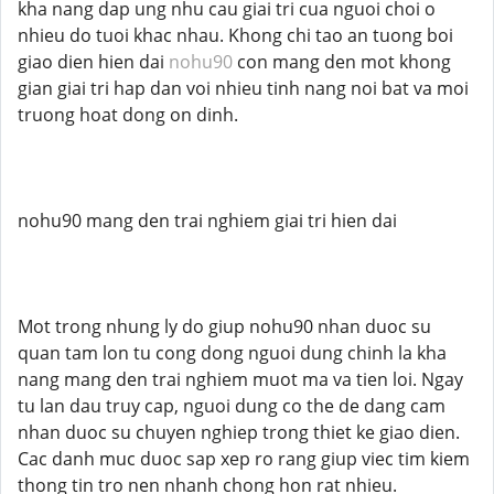
kha nang dap ung nhu cau giai tri cua nguoi choi o
nhieu do tuoi khac nhau. Khong chi tao an tuong boi
giao dien hien dai
nohu90
con mang den mot khong
gian giai tri hap dan voi nhieu tinh nang noi bat va moi
truong hoat dong on dinh.
nohu90 mang den trai nghiem giai tri hien dai
Mot trong nhung ly do giup nohu90 nhan duoc su
quan tam lon tu cong dong nguoi dung chinh la kha
nang mang den trai nghiem muot ma va tien loi. Ngay
tu lan dau truy cap, nguoi dung co the de dang cam
nhan duoc su chuyen nghiep trong thiet ke giao dien.
Cac danh muc duoc sap xep ro rang giup viec tim kiem
thong tin tro nen nhanh chong hon rat nhieu.